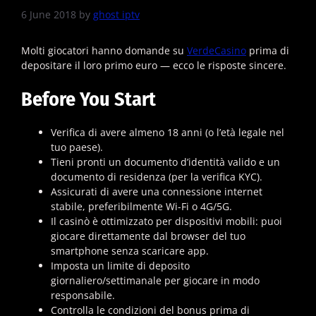
6 June 2018
by
ghost iptv
Molti giocatori hanno domande su
VerdeCasino
prima di
depositare il loro primo euro — ecco le risposte sincere.
Before You Start
Verifica di avere almeno 18 anni (o l’età legale nel
tuo paese).
Tieni pronti un documento d’identità valido e un
documento di residenza (per la verifica KYC).
Assicurati di avere una connessione internet
stabile, preferibilmente Wi-Fi o 4G/5G.
Il casinò è ottimizzato per dispositivi mobili: puoi
giocare direttamente dal browser del tuo
smartphone senza scaricare app.
Imposta un limite di deposito
giornaliero/settimanale per giocare in modo
responsabile.
Controlla le condizioni del bonus prima di