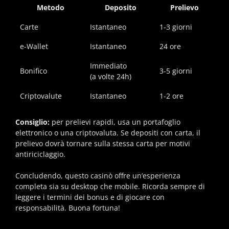
Metodo
Deposito
Prelievo
Carte
Istantaneo
1-3 giorni
e-Wallet
Istantaneo
24 ore
Immediato
Bonifico
3-5 giorni
(a volte 24h)
Criptovalute
Istantaneo
1-2 ore
Consiglio:
per prelievi rapidi, usa un portafoglio
elettronico o una criptovaluta. Se depositi con carta, il
prelievo dovrà tornare sulla stessa carta per motivi
antiriciclaggio.
Concludendo, questo casinò offre un’esperienza
completa sia su desktop che mobile. Ricorda sempre di
leggere i termini dei bonus e di giocare con
responsabilità. Buona fortuna!