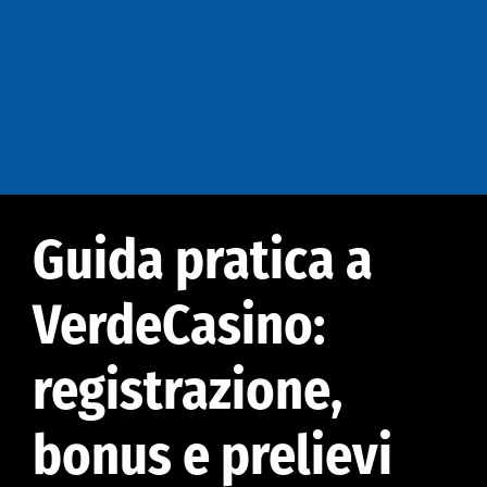
Guida pratica a
VerdeCasino:
registrazione,
bonus e prelievi