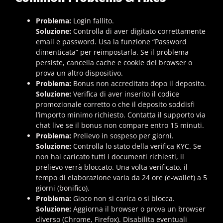
Problema:
Login fallito.
Soluzione:
Controlla di aver digitato correttamente
email e password. Usa la funzione “Password
dimenticata” per reimpostarla. Se il problema
persiste, cancella cache e cookie del browser o
prova un altro dispositivo.
Problema:
Bonus non accreditato dopo il deposito.
Soluzione:
Verifica di aver inserito il codice
promozionale corretto o che il deposito soddisfi
l’importo minimo richiesto. Contatta il supporto via
chat live se il bonus non compare entro 15 minuti.
Problema:
Prelievo in sospeso per giorni.
Soluzione:
Controlla lo stato della verifica KYC. Se
non hai caricato tutti i documenti richiesti, il
prelievo verrà bloccato. Una volta verificato, il
tempo di elaborazione varia da 24 ore (e-wallet) a 5
giorni (bonifico).
Problema:
Gioco non si carica o si blocca.
Soluzione:
Aggiorna il browser o prova un browser
diverso (Chrome, Firefox). Disabilita eventuali