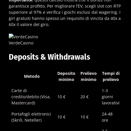
garantisce profitto. Per migliorare l’EV, scegli slot con RTP
superiore al 97% e verifica i giochi esclusi dal wagering. I
giri gratuiti hanno spesso un requisito di vincita da 40x a
60x il valore del giro.
VerdeCasino
Deposits & Withdrawals
Deposito
Prelievo
Tempi di
Metodo
minimo
minimo
prelievo
Carte di
1-3
credito/debito (Visa,
10 €
20 €
giorni
Mastercard)
lavorativi
Portafogli elettronici
24-48
10 €
10 €
(Skrill, Neteller)
ore