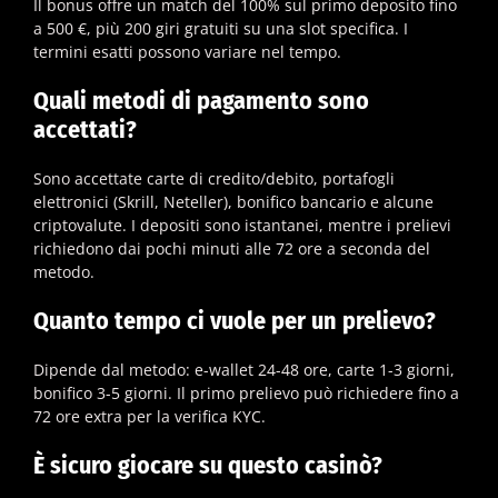
Il bonus offre un match del 100% sul primo deposito fino
a 500 €, più 200 giri gratuiti su una slot specifica. I
termini esatti possono variare nel tempo.
Quali metodi di pagamento sono
accettati?
Sono accettate carte di credito/debito, portafogli
elettronici (Skrill, Neteller), bonifico bancario e alcune
criptovalute. I depositi sono istantanei, mentre i prelievi
richiedono dai pochi minuti alle 72 ore a seconda del
metodo.
Quanto tempo ci vuole per un prelievo?
Dipende dal metodo: e-wallet 24-48 ore, carte 1-3 giorni,
bonifico 3-5 giorni. Il primo prelievo può richiedere fino a
72 ore extra per la verifica KYC.
È sicuro giocare su questo casinò?