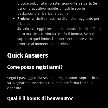
blocchi pubblicitari o estensioni di terze parti. Se
usi un dispositivo mobile, chiudi le app in
background e ricarica la pagina.
Problema:
Limite massimo di vincita raggiunto per
il bonus.
Soluzione:
Leggi i termini del bonus: di solito c’è un
tetto massimo di vincita (es. 5x il bonus). Se hai
superato quel limite, l’importo eccedente verrà
rimosso al momento del prelievo.
Quick Answers
Come posso registrarmi?
Segui i passaggi della sezione “Registration” sopra: clicca
su “Registrati”, inserisci i tuoi dati, conferma l’email e
deposita.
Qual è il bonus di benvenuto?