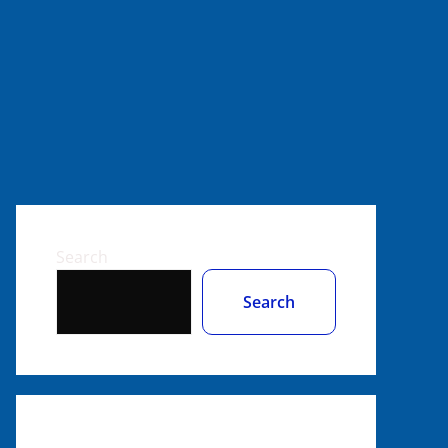
Search
Search