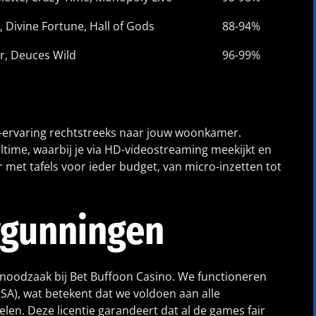
Divine Fortune, Hall of Gods
88-94%
er, Deuces Wild
96-99%
o-ervaring rechtstreeks naar jouw woonkamer.
ltime, waarbij je via HD-videostreaming meekijkt en
ar met tafels voor ieder budget, van micro-inzetten tot
rgunningen
 noodzaak bij Bet Buffoon Casino. We functioneren
SA), wat betekent dat we voldoen aan alle
len. Deze licentie garandeert dat al de games fair