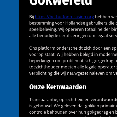
Bij
https://betbuffoon-casino.org
hebben we 
bestemming voor Hollandse gebruikers die op
speelbeleving. Wij opereren totaal helder b
alle benodigde certificeringen om legaal ser
Ons platform onderscheidt zich door een spe
voorop staat. Wij hebben belegd in moderne
beperkingen om problematisch gokgedrag te
toezichthouder moeten alle legale operator
verplichting die wij nauwgezet naleven om 
Onze Kernwaarden
Transparantie, oprechtheid en verantwoorde
is gebouwd. We geloven dat gokken primair 
controle behouden over hun gokgedrag en b