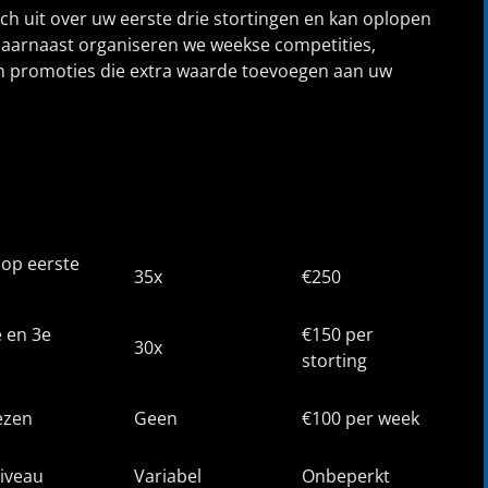
ch uit over uw eerste drie stortingen en kan oplopen
 Daarnaast organiseren we weekse competities,
 promoties die extra waarde toevoegen aan uw
op eerste
35x
€250
e en 3e
€150 per
30x
storting
ezen
Geen
€100 per week
niveau
Variabel
Onbeperkt