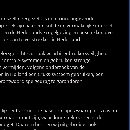
onszelf neergezet als een toonaangevende
 zoek zijn naar een solide en vermakelijke internet
innen de Nederlandse regelgeving en beschikken over
vices aan te verstrekken in Nederland.
lersgerichte aanpak waarbij gebruikersveiligheid
 controle-systemen en gebruiken strenge
 vermijden. Volgens onderzoek van de
en in Holland een Cruks-systeem gebruiken, een
verantwoord spelgedrag te garanderen.
lijkheid vormen de basisprincipes waarop ons casino
vermaak moet zijn, waardoor spelers steeds de
udget. Daarom hebben wij uitgebreide tools