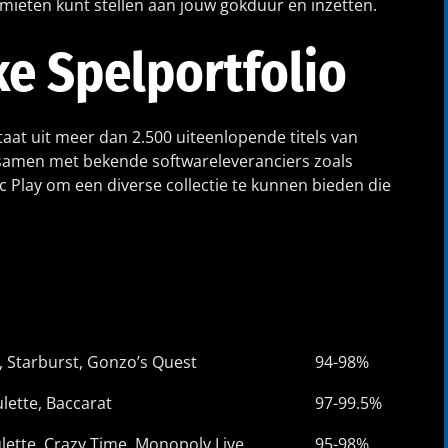
ieten kunt stellen aan jouw gokduur en inzetten.
e Spelportfolio
at uit meer dan 2.500 uiteenlopende titels van
samen met bekende softwareleveranciers zoals
 Play om een diverse collectie te kunnen bieden die
, Starburst, Gonzo’s Quest
94-98%
ulette, Baccarat
97-99.5%
lette, Crazy Time, Monopoly Live
95-98%