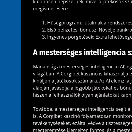
különösen népszerűek, mivel a játékosok sz
megismerésére.
Hűségprogram: Jutalmak a rendszeres 
Első befizetési bónusz: Növelje bankro
Ingyenes pörgetések: Extra lehetősége
A mesterséges intelligencia
Manapság a mesterséges intelligencia (AI) e
világában. A Corgibet kaszinó is kihasználja 
kínáljon a játékosok számára. Az AI elemzi a 
alapján javasolja a legjobb játékokat és bón
hiszen a felhasználók olyan ajánlatokat kapn
Továbbá, a mesterséges intelligencia segít a
is. A Corgibet kaszinó folyamatosan monitoro
tevékenységeket, ezáltal védve a tisztessége
megteremtése kiemelten fontos, és a mestersé