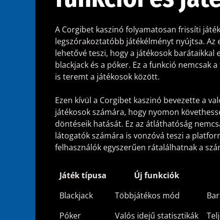
A Corgibet kaszinó folyamatosan frissíti ját
legszórakoztatóbb játékélményt nyújtsa. Az 
lehetővé teszi, hogy a játékosok barátaikkal 
blackjack és a póker. Ez a funkció nemcsak 
is teremt a játékosok között.
Ezen kívül a Corgibet kaszinó bevezette a val
játékosok számára, hogy nyomon követhessék 
döntéseik hatását. Ez az átláthatóság nemc
látogatók számára is vonzóvá teszi a platfor
felhasználók egyszerűen rátalálhatnak a sz
Játék típusa
Új funkciók
Blackjack
Többjátékos mód
Bar
Póker
Valós idejű statisztikák
Tel