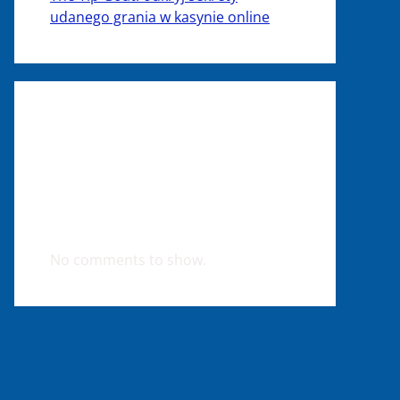
udanego grania w kasynie online
Recent
Comments
No comments to show.