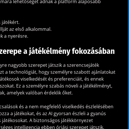
ámára lehetőséget adnak a platform alaposabb
játékért.
llját az első alkalommal.
k a nyerésre.
 szerepe a játékélmény fokozásában
gyre nagyobb szerepet játszik a szerencsejáték
ezt a technológiát, hogy személyre szabott ajánlatokat
játékosok viselkedését és preferenciáit, és ennek
uszokat. Ez a személyre szabás növeli a játékélményt,
ak, amelyek valóban érdeklik őket.
 csalások és a nem megfelelő viselkedés észlelésében
zza a játékokat, és az AI gyorsan észleli a gyanús
s játékosokat. A biztonságos játékkörnyezet
ges intelligencia ebben óriási szerepet játszik.