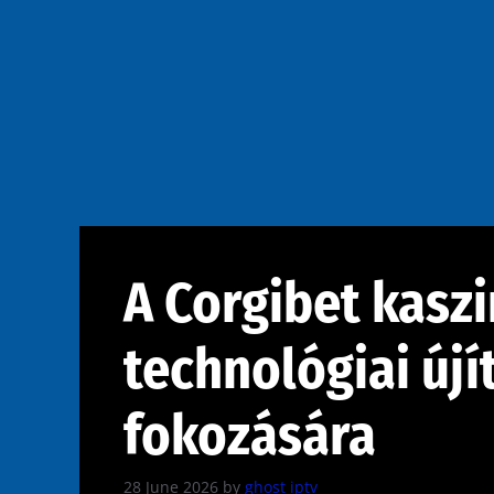
A Corgibet kasz
technológiai újí
fokozására
28 June 2026
by
ghost iptv