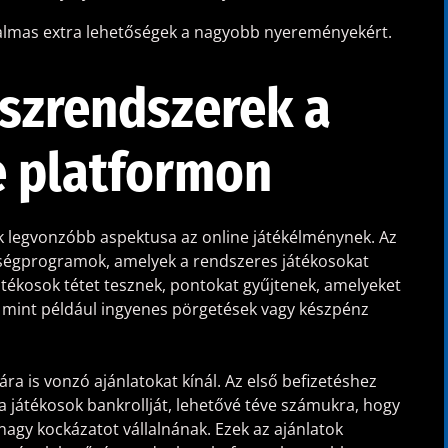
almas extra lehetőségek a nagyobb nyereményekért.
szrendszerek a
e platformon
k legvonzóbb aspektusa az online játékélménynek. Az
űségprogramok, amelyek a rendszeres játékosokat
tékosok tétet tesznek, pontokat gyűjtenek, amelyeket
 mint például ingyenes pörgetések vagy készpénz
ára is vonzó ajánlatokat kínál. Az első befizetéshez
 játékosok bankrollját, lehetővé téve számukra, hogy
 nagy kockázatot vállalnának. Ezek az ajánlatok