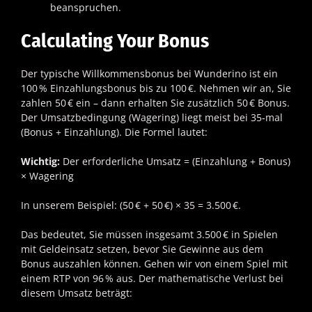
beanspruchen.
Calculating Your Bonus
Der typische Willkommensbonus bei Wunderino ist ein
100 % Einzahlungsbonus bis zu 100 €. Nehmen wir an, Sie
zahlen 50 € ein – dann erhalten Sie zusätzlich 50 € Bonus.
Der Umsatzbedingung (Wagering) liegt meist bei 35‑mal
(Bonus + Einzahlung). Die Formel lautet:
Wichtig:
Der erforderliche Umsatz = (Einzahlung + Bonus)
× Wagering
In unserem Beispiel: (50 € + 50 €) × 35 = 3.500 €.
Das bedeutet, Sie müssen insgesamt 3.500 € in Spielen
mit Geldeinsatz setzen, bevor Sie Gewinne aus dem
Bonus auszahlen können. Gehen wir von einem Spiel mit
einem RTP von 96 % aus. Der mathematische Verlust bei
diesem Umsatz beträgt: