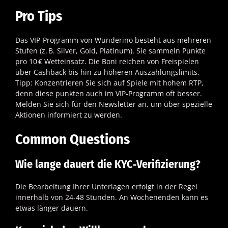
Pro Tips
Das VIP-Programm von Wunderino besteht aus mehreren
Stufen (z. B. Silver, Gold, Platinum). Sie sammeln Punkte
pro 10 € Wetteinsatz. Die Boni reichen von Freispielen
über Cashback bis hin zu höheren Auszahlungslimits.
Tipp: Konzentrieren Sie sich auf Spiele mit hohem RTP,
denn diese punkten auch im VIP‑Programm oft besser.
Melden Sie sich für den Newsletter an, um über spezielle
Aktionen informiert zu werden.
Common Questions
Wie lange dauert die KYC‑Verifizierung?
Die Bearbeitung Ihrer Unterlagen erfolgt in der Regel
innerhalb von 24‑48 Stunden. An Wochenenden kann es
etwas länger dauern.