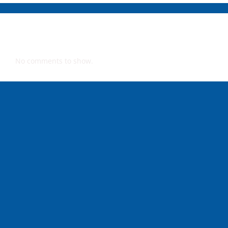
Recent Comments
No comments to show.