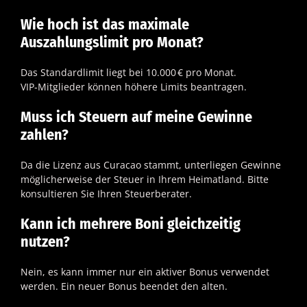
Wie hoch ist das maximale
Auszahlungslimit pro Monat?
Das Standardlimit liegt bei 10.000 € pro Monat.
VIP‑Mitglieder können höhere Limits beantragen.
Muss ich Steuern auf meine Gewinne
zahlen?
Da die Lizenz aus Curacao stammt, unterliegen Gewinne
möglicherweise der Steuer in Ihrem Heimatland. Bitte
konsultieren Sie Ihren Steuerberater.
Kann ich mehrere Boni gleichzeitig
nutzen?
Nein, es kann immer nur ein aktiver Bonus verwendet
werden. Ein neuer Bonus beendet den alten.