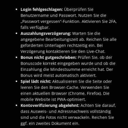
Login fehlgeschlagen:
Überprüfen Sie
Benutzername und Passwort. Nutzen Sie die
„Passwort vergessen“-Funktion. Aktivieren Sie 2FA,
falls verfügbar.
Auszahlungsverzögerung:
Warten Sie die
angegebene Bearbeitungszeit ab. Reichen Sie alle
geforderten Unterlagen rechtzeitig ein. Bei
Verzögerung kontaktieren Sie den Live‑Chat.
Bonus nicht gutgeschrieben:
Prüfen Sie, ob der
Bonuscode korrekt eingegeben wurde und ob die
Einzahlung die Mindestsumme erreicht hat. Der
Bonus wird meist automatisch aktiviert.
Spiel lädt nicht:
Aktualisieren Sie die Seite oder
leeren Sie den Browser-Cache. Verwenden Sie
einen aktuellen Browser (Chrome, Firefox). Die
mobile Website ist PWA‑optimiert.
Kontoverifizierung abgelehnt:
Achten Sie darauf,
dass Ausweis- und Adressnachweis vollständig
sind und die Fotos nicht verwackeln. Reichen Sie
ggf. ein zweites Dokument ein.