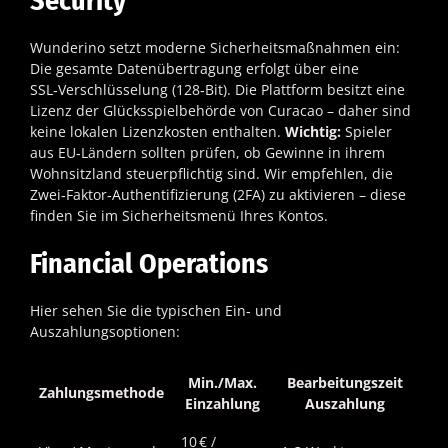
Security
Wunderino setzt moderne Sicherheitsmaßnahmen ein:
Die gesamte Datenübertragung erfolgt über eine
SSL‑Verschlüsselung (128‑Bit). Die Plattform besitzt eine
Lizenz der Glücksspielbehörde von Curacao – daher sind
keine lokalen Lizenzkosten enthalten.
Wichtig:
Spieler
aus EU‑Ländern sollten prüfen, ob Gewinne in ihrem
Wohnsitzland steuerpflichtig sind. Wir empfehlen, die
Zwei‑Faktor‑Authentifizierung (2FA) zu aktivieren – diese
finden Sie im Sicherheitsmenü Ihres Kontos.
Financial Operations
Hier sehen Sie die typischen Ein‑ und
Auszahlungsoptionen:
Min./Max.
Bearbeitungszeit
Zahlungsmethode
Einzahlung
Auszahlung
10 € /