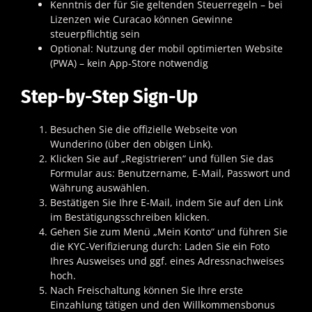
Kenntnis der für Sie geltenden Steuerregeln – bei
Lizenzen wie Curacao können Gewinne
steuerpflichtig sein
Optional: Nutzung der mobil optimierten Website
(PWA) – kein App‑Store notwendig
Step-by-Step Sign-Up
Besuchen Sie die offizielle Webseite von
Wunderino (über den obigen Link).
Klicken Sie auf „Registrieren“ und füllen Sie das
Formular aus: Benutzername, E‑Mail, Passwort und
Währung auswählen.
Bestätigen Sie Ihre E‑Mail, indem Sie auf den Link
im Bestätigungsschreiben klicken.
Gehen Sie zum Menü „Mein Konto“ und führen Sie
die KYC‑Verifizierung durch: Laden Sie ein Foto
Ihres Ausweises und ggf. eines Adressnachweises
hoch.
Nach Freischaltung können Sie Ihre erste
Einzahlung tätigen und den Willkommensbonus