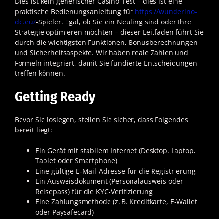
Dies ist kein generischer Casino-Test – dies ist eine
praktische Bedienungsanleitung für
https://wunderino-
de.eu/
-Spieler. Egal, ob Sie ein Neuling sind oder Ihre
Strategie optimieren möchten – dieser Leitfaden führt Sie
durch die wichtigsten Funktionen, Bonusberechnungen
und Sicherheitsaspekte. Wir haben reale Zahlen und
Formeln integriert, damit Sie fundierte Entscheidungen
treffen können.
Getting Ready
Bevor Sie loslegen, stellen Sie sicher, dass Folgendes
bereit liegt:
Ein Gerät mit stabilem Internet (Desktop, Laptop,
Tablet oder Smartphone)
Eine gültige E‑Mail-Adresse für die Registrierung
Ein Ausweisdokument (Personalausweis oder
Reisepass) für die KYC‑Verifizierung
Eine Zahlungsmethode (z. B. Kreditkarte, E‑Wallet
oder Paysafecard)