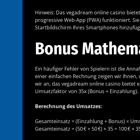
Hinweis: Das vegadream online casino bietet
progressive Web-App (PWA) funktioniert. Si
Startbildschirm Ihres Smartphones hinzufüg
Bonus Mathema
Ein häufiger Fehler von Spielern ist die An
einer einfachen Rechnung zeigen wir Ihnen
wir an, das vegadream online casino bietet 
Umsatzfaktor von 35x (Bonus + Einzahlung). S
Berechnung des Umsatzes:
Gesamteinsatz = (Einzahlung + Bonus) × Ums
Gesamteinsatz = (50 € + 50 €) × 35 = 100 € × 3