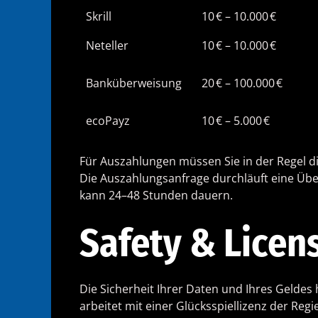
Skrill
10 € – 10.000 €
Neteller
10 € – 10.000 €
Banküberweisung
20 € – 100.000 €
ecoPayz
10 € – 5.000 €
Für Auszahlungen müssen Sie in der Regel d
Die Auszahlungsanfrage durchläuft eine Über
kann 24–48 Stunden dauern.
Safety & Licen
Die Sicherheit Ihrer Daten und Ihres Geldes 
arbeitet mit einer Glücksspiellizenz der Re