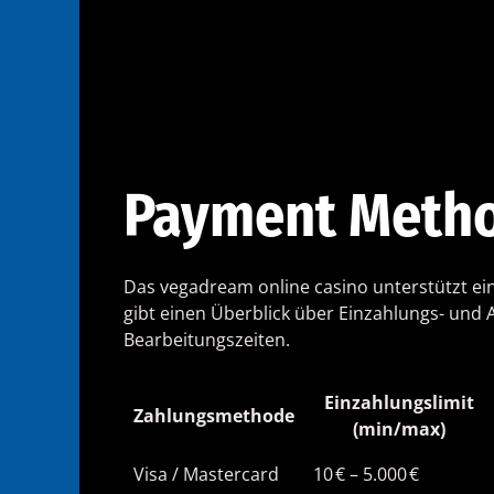
Payment Meth
Das vegadream online casino unterstützt ei
gibt einen Überblick über Einzahlungs- und
Bearbeitungszeiten.
Einzahlungslimit
Zahlungsmethode
(min/max)
Visa / Mastercard
10 € – 5.000 €