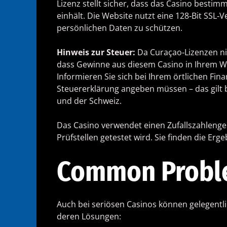
Lizenz stellt sicher, dass das Casino bestim
einhält. Die Website nutzt eine 128‑Bit SSL‑
persönlichen Daten zu schützen.
Hinweis zur Steuer:
Da Curaçao‑Lizenzen nic
dass Gewinne aus diesem Casino in Ihrem W
Informieren Sie sich bei Ihrem örtlichen Fin
Steuererklärung angeben müssen – das gilt 
und der Schweiz.
Das Casino verwendet einen Zufallszahleng
Prüfstellen getestet wird. Sie finden die Erg
Common Proble
Auch bei seriösen Casinos können gelegentli
deren Lösungen: