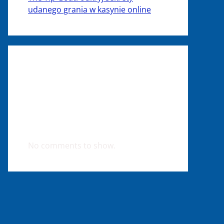
udanego grania w kasynie online
Recent
Comments
No comments to show.