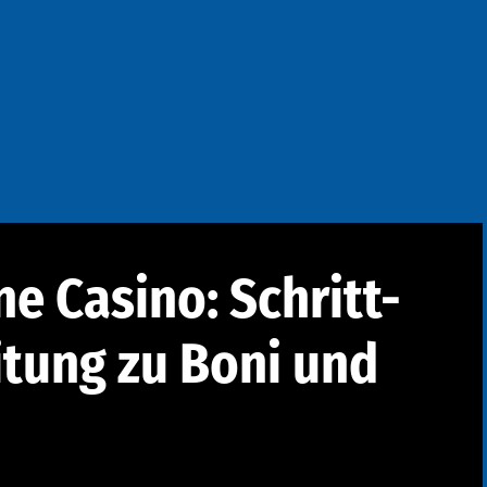
e Casino: Schritt-
itung zu Boni und