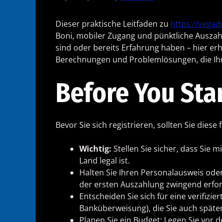
Dieser praktische Leitfaden zu
https://vega
Boni, mobiler Zugang und pünktliche Auszah
sind oder bereits Erfahrung haben – hier er
Berechnungen und Problemlösungen, die Ihn
Before You Sta
Bevor Sie sich registrieren, sollten Sie diese
Wichtig:
Stellen Sie sicher, dass Sie m
Land legal ist.
Halten Sie Ihren Personalausweis oder 
der ersten Auszahlung zwingend erfor
Entscheiden Sie sich für eine verifizi
Banküberweisung), die Sie auch spät
Planen Sie ein Budget: Legen Sie vor 