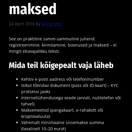
maksed
24 April 2016
by
ghost iptv
See on praktiline samm-sammuline juhend:
registreerimine, kinnitamine, boonused ja maksed – ei
mingit ebavajalikku teksti.
Mida teil kõigepealt vaja läheb
Kehtiv e-posti aadress või telefoninumber
Isikut tõendav dokument (pass või ID-kaart) – KYC
protsessi jaoks
Internetiühendusega seade (arvuti, nutitelefon või
tahvel)
Maksemeetod (pangakaart, e-rahakott või
krüptovaluuta)
Vähemalt minimaalne sissemakse summa
(tavaliselt 10–20 eurot)