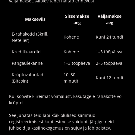
väljamakset. Allolev tabel näitab erinevust.
Sissemakse
Väljamakse
Makseviis
aeg
aeg
E-rahakotid (Skrill,
Kohene
Kuni 24 tundi
Neteller)
Krediitkaardid
Kohene
1–3 tööpäeva
Pangaülekanne
1–3 tööpäeva
2–5 tööpäeva
Krüptovaluutad
10–30
Kuni 12 tundi
(Bitcoin)
minutit
Kui soovite kiireimat võimalust, kasutage e-rahakotte või
krüptot.
See juhatas teid läbi kõik olulised sammud –
registreerimisest kuni esimese võiduni. Järgige neid
juhiseid ja kasiinokogemus on sujuv ja läbipaistev.