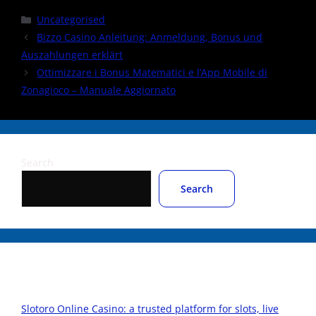
Uncategorised
Bizzo Casino Anleitung: Anmeldung, Bonus und
Auszahlungen erklärt
Ottimizzare i Bonus Matematici e l’App Mobile di
Zonagioco – Manuale Aggiornato
Search
Search
Recent Posts
Slotoro Online Casino: a trusted platform for slots, live