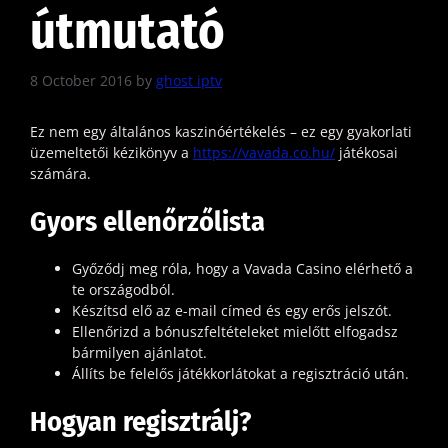
útmutató
8 October 2016
by
ghost iptv
Ez nem egy általános kaszinóértékelés – ez egy gyakorlati
üzemeltetői kézikönyv a
https://vavada.co.hu/
játékosai
számára.
Gyors ellenőrzőlista
Győződj meg róla, hogy a Vavada Casino elérhető a
te országodból.
Készítsd elő az e-mail címed és egy erős jelszót.
Ellenőrizd a bónuszfeltételeket mielőtt elfogadsz
bármilyen ajánlatot.
Állíts be felelős játékkorlátokat a regisztráció után.
Hogyan regisztrálj?