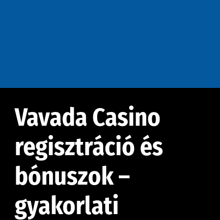
Vavada Casino
regisztráció és
bónuszok –
gyakorlati