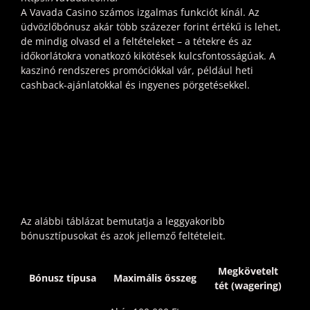
A Vavada Casino számos izgalmas funkciót kínál. Az
üdvözlőbónusz akár több százezer forint értékű is lehet,
de mindig olvasd el a feltételeket – a tétekre és az
időkorlátokra vonatkozó kikötések kulcsfontosságúak. A
kaszinó rendszeres promóciókkal vár, például heti
cashback-ajánlatokkal és ingyenes pörgetésekkel.
Az alábbi táblázat bemutatja a leggyakoribb
bónusztípusokat és azok jellemző feltételeit.
Megkövetelt
Bónusz típusa
Maximális összeg
tét (wagering)