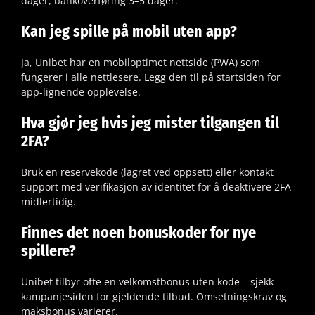
dager, bankoverføring 3–5 dager.
Kan jeg spille på mobil uten app?
Ja, Unibet har en mobiloptimet nettside (PWA) som
fungerer i alle nettlesere. Legg den til på startsiden for
app-lignende opplevelse.
Hva gjør jeg hvis jeg mister tilgangen til
2FA?
Bruk en reservekode (lagret ved oppsett) eller kontakt
support med verifikasjon av identitet for å deaktivere 2FA
midlertidig.
Finnes det noen bonuskoder for nye
spillere?
Unibet tilbyr ofte en velkomstbonus uten kode – sjekk
kampanjesiden for gjeldende tilbud. Omsetningskrav og
maksbonus varierer.