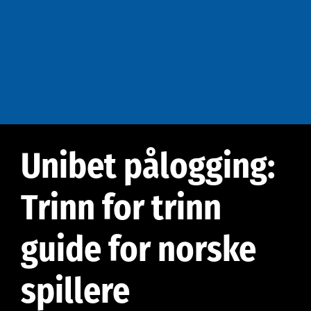
Unibet pålogging:
Trinn for trinn
guide for norske
spillere