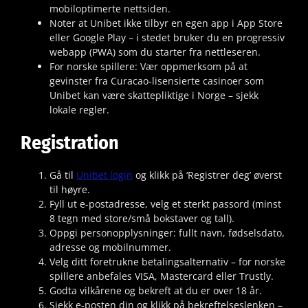
mobiloptimerte nettsiden.
Noter at Unibet ikke tilbyr en egen app i App Store
eller Google Play – i stedet bruker du en progressiv
webapp (PWA) som du starter fra nettleseren.
For norske spillere: Vær oppmerksom på at
gevinster fra Curacao-lisensierte casinoer som
Unibet kan være skattepliktige i Norge – sjekk
lokale regler.
Registration
Gå til
Unibet login
og klikk på ‘Registrer deg’ øverst
til høyre.
Fyll ut e-postadresse, velg et sterkt passord (minst
8 tegn med store/små bokstaver og tall).
Oppgi personopplysninger: fullt navn, fødselsdato,
adresse og mobilnummer.
Velg ditt foretrukne betalingsalternativ – for norske
spillere anbefales VISA, Mastercard eller Trustly.
Godta vilkårene og bekreft at du er over 18 år.
Sjekk e-posten din og klikk på bekreftelseslenken –