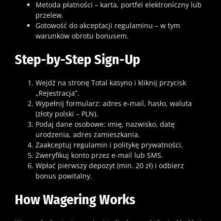
Metoda płatności – karta, portfel elektroniczny lub
przelew.
Gotowość do akceptacji regulaminu – w tym
warunków obrotu bonusem.
Step-by-Step Sign-Up
Wejdź na stronę Total kasyno i kliknij przycisk
„Rejestracja”.
Wypełnij formularz: adres e-mail, hasło, waluta
(złoty polski – PLN).
Podaj dane osobowe: imię, nazwisko, datę
urodzenia, adres zamieszkania.
Zaakceptuj regulamin i politykę prywatności.
Zweryfikuj konto przez e-mail lub SMS.
Wpłać pierwszy depozyt (min. 20 zł) i odbierz
bonus powitalny.
How Wagering Works