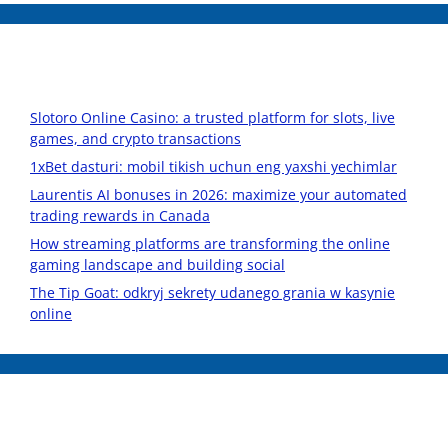
Recent Posts
Slotoro Online Casino: a trusted platform for slots, live
games, and crypto transactions
1xBet dasturi: mobil tikish uchun eng yaxshi yechimlar
Laurentis AI bonuses in 2026: maximize your automated
trading rewards in Canada
How streaming platforms are transforming the online
gaming landscape and building social
The Tip Goat: odkryj sekrety udanego grania w kasynie
online
Recent Comments