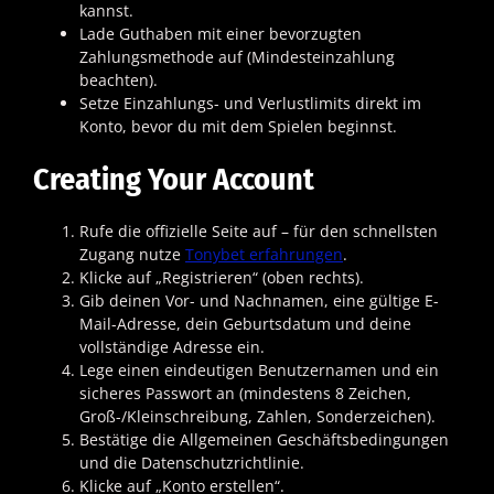
kannst.
Lade Guthaben mit einer bevorzugten
Zahlungsmethode auf (Mindesteinzahlung
beachten).
Setze Einzahlungs- und Verlustlimits direkt im
Konto, bevor du mit dem Spielen beginnst.
Creating Your Account
Rufe die offizielle Seite auf – für den schnellsten
Zugang nutze
Tonybet erfahrungen
.
Klicke auf „Registrieren“ (oben rechts).
Gib deinen Vor- und Nachnamen, eine gültige E-
Mail-Adresse, dein Geburtsdatum und deine
vollständige Adresse ein.
Lege einen eindeutigen Benutzernamen und ein
sicheres Passwort an (mindestens 8 Zeichen,
Groß-/Kleinschreibung, Zahlen, Sonderzeichen).
Bestätige die Allgemeinen Geschäftsbedingungen
und die Datenschutzrichtlinie.
Klicke auf „Konto erstellen“.