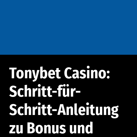
Tonybet Casino:
Schritt-für-
Schritt-Anleitung
zu Bonus und