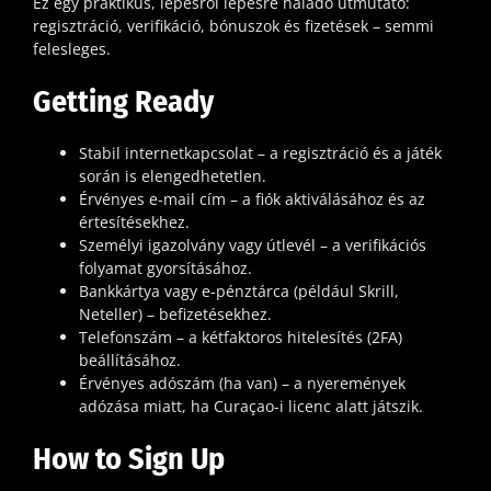
Ez egy praktikus, lépésről lépésre haladó útmutató:
regisztráció, verifikáció, bónuszok és fizetések – semmi
felesleges.
Getting Ready
Stabil internetkapcsolat – a regisztráció és a játék
során is elengedhetetlen.
Érvényes e-mail cím – a fiók aktiválásához és az
értesítésekhez.
Személyi igazolvány vagy útlevél – a verifikációs
folyamat gyorsításához.
Bankkártya vagy e-pénztárca (például Skrill,
Neteller) – befizetésekhez.
Telefonszám – a kétfaktoros hitelesítés (2FA)
beállításához.
Érvényes adószám (ha van) – a nyeremények
adózása miatt, ha Curaçao-i licenc alatt játszik.
How to Sign Up