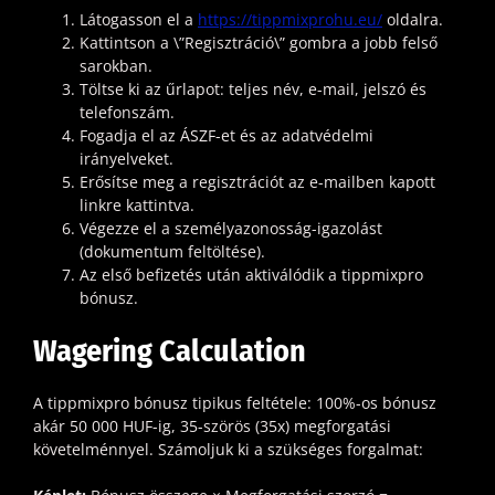
Látogasson el a
https://tippmixprohu.eu/
oldalra.
Kattintson a \”Regisztráció\” gombra a jobb felső
sarokban.
Töltse ki az űrlapot: teljes név, e-mail, jelszó és
telefonszám.
Fogadja el az ÁSZF-et és az adatvédelmi
irányelveket.
Erősítse meg a regisztrációt az e-mailben kapott
linkre kattintva.
Végezze el a személyazonosság-igazolást
(dokumentum feltöltése).
Az első befizetés után aktiválódik a tippmixpro
bónusz.
Wagering Calculation
A tippmixpro bónusz tipikus feltétele: 100%-os bónusz
akár 50 000 HUF-ig, 35-szörös (35x) megforgatási
követelménnyel. Számoljuk ki a szükséges forgalmat: