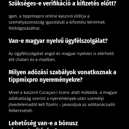
Szükséges-e verifikáció a kifizetés előtt?
Igen, a tippmixpro online kaszinó előírja a
személyazonosság igazolását a kifizetési kérelmek
feldolgozásához.
Van-e magyar nyelvű ügyfélszolgálat?
Az ügyfélszolgálat angol és magyar nyelven is elérhető
élő chaten és e-mailben.
Milyen adózási szabályok vonatkoznak a
tippmixpro nyereményekre?
Mivel a kaszinó Curaçao-i licenc alatt működik, a magyar
adóhatóság szerint a nyeremények után személyi
jövedelemadót kell fizetni – javasoljuk az adótanácsadó
felkeresését.
Lehetőség van-e a bónusz