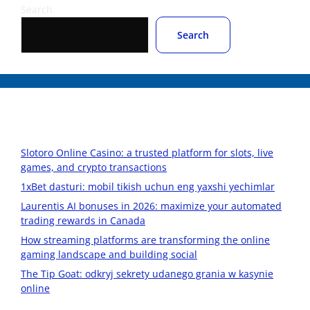
Search
Search
Recent Posts
Slotoro Online Casino: a trusted platform for slots, live
games, and crypto transactions
1xBet dasturi: mobil tikish uchun eng yaxshi yechimlar
Laurentis AI bonuses in 2026: maximize your automated
trading rewards in Canada
How streaming platforms are transforming the online
gaming landscape and building social
The Tip Goat: odkryj sekrety udanego grania w kasynie
online