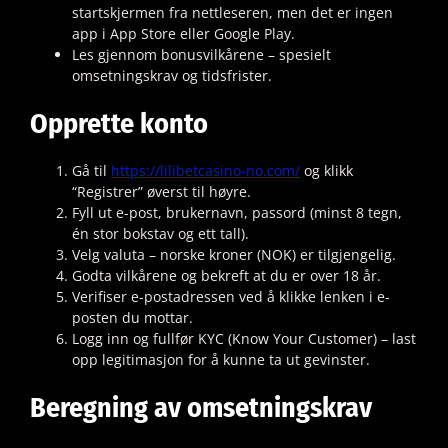
startskjermen fra nettleseren, men det er ingen
app i App Store eller Google Play.
Les gjennom bonusvilkårene – spesielt
omsetningskrav og tidsfrister.
Opprette konto
Gå til
https://lilibetcasino-no.com/
og klikk
“Registrer” øverst til høyre.
Fyll ut e-post, brukernavn, passord (minst 8 tegn,
én stor bokstav og ett tall).
Velg valuta – norske kroner (NOK) er tilgjengelig.
Godta vilkårene og bekreft at du er over 18 år.
Verifiser e-postadressen ved å klikke lenken i e-
posten du mottar.
Logg inn og fullfør KYC (Know Your Customer) – last
opp legitimasjon for å kunne ta ut gevinster.
Beregning av omsetningskrav