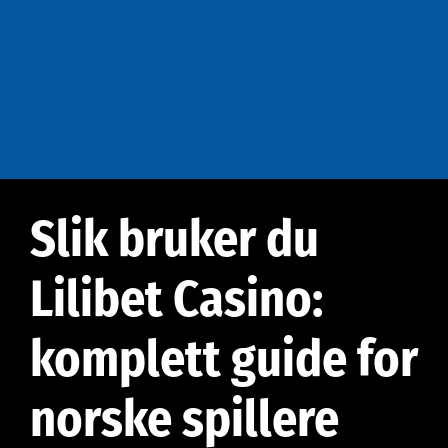
Slik bruker du
Lilibet Casino:
komplett guide for
norske spillere