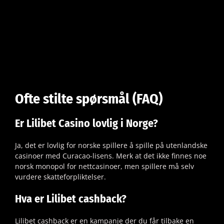
Ofte stilte spørsmål (FAQ)
Er Lilibet Casino lovlig i Norge?
Ja, det er lovlig for norske spillere å spille på utenlandske
casinoer med Curacao-lisens. Merk at det ikke finnes noe
norsk monopol for nettcasinoer, men spillere må selv
vurdere skatteforpliktelser.
Hva er Lilibet cashback?
Lilibet cashback er en kampanje der du får tilbake en