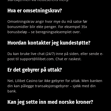
Hva er omsetningskrav?
Omsetningskrav angir hvor mye du må satse før
bonusmidler blir ekte penger. For eksempel 35x
bonusbeløp – se beregningseksemplet over.
Hvordan kontakter jeg kundestøtte?
Du kan bruke live chat (24/7) inne på siden, eller sende e-
post til support@lilibet.com. Chat er raskest.
Er det gebyrer på uttak?
Nei, Lilibet Casino tar ikke gebyrer for uttak. Men banken
din kan pålegge transaksjonsgebyrer – sjekk med din
bank.
Kan jeg sette inn med norske kroner?