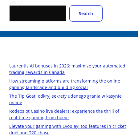
Search
Search
Recent Posts
Laurentis AI bonuses in 2026: maximize your automated
trading rewards in Canada
How streaming platforms are transforming the online
gaming landscape and building social
The Tip Goat: odkryj sekrety udanego grania w kasynie
online
Rodeoslot Casino live dealers: experience the thrill of
real-time gaming from home
Elevate your gaming with Evoplay: top features in cricket
duel and T20 chase