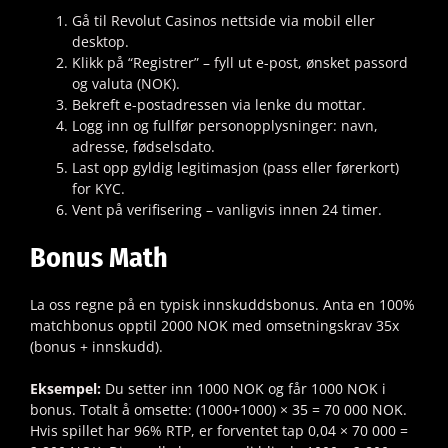
Gå til Revolut Casinos nettside via mobil eller
desktop.
Klikk på “Registrer” – fyll ut e-post, ønsket passord
og valuta (NOK).
Bekreft e-postadressen via lenke du mottar.
Logg inn og fullfør personopplysninger: navn,
adresse, fødselsdato.
Last opp gyldig legitimasjon (pass eller førerkort)
for KYC.
Vent på verifisering – vanligvis innen 24 timer.
Bonus Math
La oss regne på en typisk innskuddsbonus. Anta en 100%
matchbonus opptil 2000 NOK med omsetningskrav 35x
(bonus + innskudd).
Eksempel:
Du setter inn 1000 NOK og får 1000 NOK i
bonus. Totalt å omsette: (1000+1000) × 35 = 70 000 NOK.
Hvis spillet har 96% RTP, er forventet tap 0,04 × 70 000 =