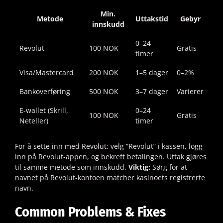
Min.
Metode
Uttakstid
Gebyr
innskudd
0–24
Revolut
100 NOK
Gratis
timer
Visa/Mastercard
200 NOK
1–5 dager
0–2%
Bankoverføring
500 NOK
3–7 dager
Varierer
E-wallet (Skrill,
0–24
100 NOK
Gratis
Neteller)
timer
For å sette inn med Revolut: velg “Revolut” i kassen, logg
inn på Revolut-appen, og bekreft betalingen. Uttak gjøres
til samme metode som innskudd.
Viktig:
Sørg for at
navnet på Revolut-kontoen matcher kasinoets registrerte
navn.
Common Problems & Fixes