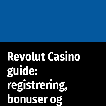
Revolut Casino
guide:
registrering,
bonuser og