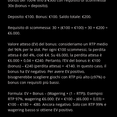
bonus del 100% fino a €500 con requisito di scommessa
30x (bonus + deposito).
Deposito: €100. Bonus: €100. Saldo totale: €200.
Requisito di scommessa: 30 × (€100 + €100) = 30 × €200 =
€6.000.
Valore atteso (EV) del bonus: consideriamo un RTP medio
del 96% per le slot. Per ogni €100 scommessi, la perdita
attesa è del 4%, cioè €4. Su €6.000, la perdita attesa è
€6.000 × 0,04 = €240. Pertanto, l’EV del bonus è: €100
(bonus) – €240 (perdita attesa) = -€140. In questo caso, il
bonus ha EV negativo. Per avere EV positivo,
bisognerebbe scegliere giochi con RTP più alto (≥97%) o
bonus con requisiti più bassi.
Formula: EV = Bonus – (Wagering × (1 – RTP)). Esempio:
RTP 97%, wagering €6.000: EV = €100 – (€6.000 × 0,03) =
€100 – €180 = -€80. Ancora negativo. Solo con RTP 99% e
wagering basso si ottiene EV positivo.