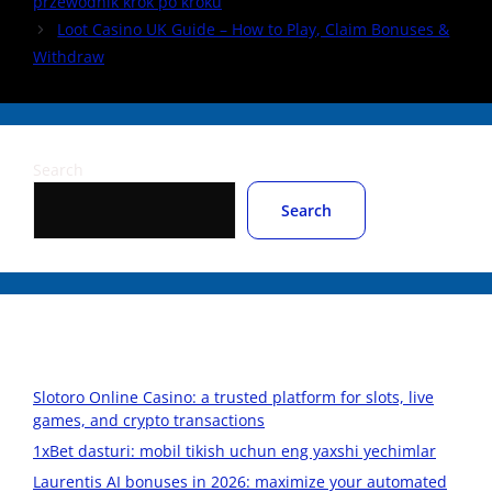
przewodnik krok po kroku
Loot Casino UK Guide – How to Play, Claim Bonuses &
Withdraw
Search
Search
Recent Posts
Slotoro Online Casino: a trusted platform for slots, live
games, and crypto transactions
1xBet dasturi: mobil tikish uchun eng yaxshi yechimlar
Laurentis AI bonuses in 2026: maximize your automated