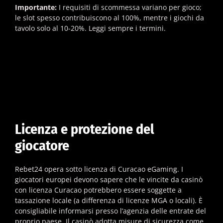
Importante:
I requisiti di scommessa variano per gioco;
le slot spesso contribuiscono al 100%, mentre i giochi da
tavolo solo al 10-20%. Leggi sempre i termini.
Licenza e protezione del
giocatore
Rebet24 opera sotto licenza di Curacao eGaming. I
giocatori europei devono sapere che le vincite da casinò
con licenza Curacao potrebbero essere soggette a
tassazione locale (a differenza di licenze MGA o locali). È
consigliabile informarsi presso l’agenzia delle entrate del
proprio paese. Il casinò adotta misure di sicurezza come