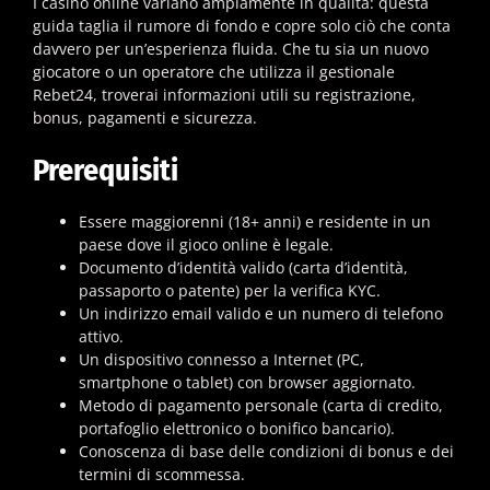
I casinò online variano ampiamente in qualità: questa
guida taglia il rumore di fondo e copre solo ciò che conta
davvero per un’esperienza fluida. Che tu sia un nuovo
giocatore o un operatore che utilizza il gestionale
Rebet24, troverai informazioni utili su registrazione,
bonus, pagamenti e sicurezza.
Prerequisiti
Essere maggiorenni (18+ anni) e residente in un
paese dove il gioco online è legale.
Documento d’identità valido (carta d’identità,
passaporto o patente) per la verifica KYC.
Un indirizzo email valido e un numero di telefono
attivo.
Un dispositivo connesso a Internet (PC,
smartphone o tablet) con browser aggiornato.
Metodo di pagamento personale (carta di credito,
portafoglio elettronico o bonifico bancario).
Conoscenza di base delle condizioni di bonus e dei
termini di scommessa.