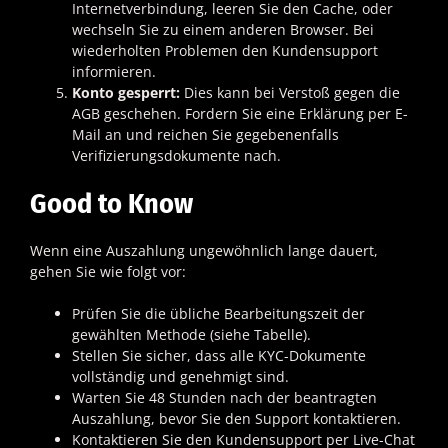
Internetverbindung, leeren Sie den Cache, oder
wechseln Sie zu einem anderen Browser. Bei
wiederholten Problemen den Kundensupport
informieren.
Konto gesperrt:
Dies kann bei Verstoß gegen die
AGB geschehen. Fordern Sie eine Erklärung per E-
Mail an und reichen Sie gegebenenfalls
Verifizierungsdokumente nach.
Good to Know
Wenn eine Auszahlung ungewöhnlich lange dauert,
gehen Sie wie folgt vor:
Prüfen Sie die übliche Bearbeitungszeit der
gewählten Methode (siehe Tabelle).
Stellen Sie sicher, dass alle KYC-Dokumente
vollständig und genehmigt sind.
Warten Sie 48 Stunden nach der beantragten
Auszahlung, bevor Sie den Support kontaktieren.
Kontaktieren Sie den Kundensupport per Live-Chat