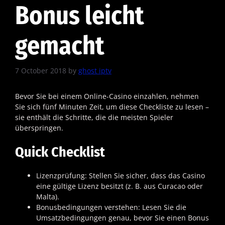
Bonus leicht
gemacht
7 October 2018
by
ghost iptv
Bevor Sie bei einem Online-Casino einzahlen, nehmen
Sie sich fünf Minuten Zeit, um diese Checkliste zu lesen –
sie enthält die Schritte, die die meisten Spieler
überspringen.
Quick Checklist
Lizenzprüfung: Stellen Sie sicher, dass das Casino
eine gültige Lizenz besitzt (z. B. aus Curacao oder
Malta).
Bonusbedingungen verstehen: Lesen Sie die
Umsatzbedingungen genau, bevor Sie einen Bonus