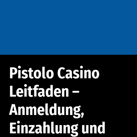
Pistolo Casino
Leitfaden –
Anmeldung,
Einzahlung und