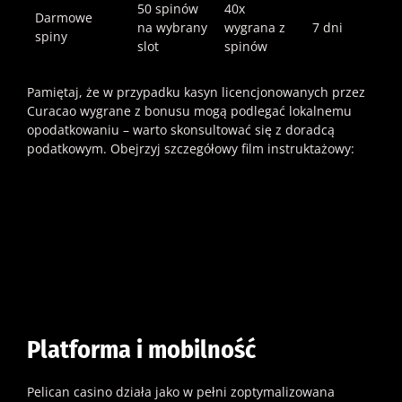
50 spinów
40x
Darmowe
na wybrany
wygrana z
7 dni
spiny
slot
spinów
Pamiętaj, że w przypadku kasyn licencjonowanych przez
Curacao wygrane z bonusu mogą podlegać lokalnemu
opodatkowaniu – warto skonsultować się z doradcą
podatkowym. Obejrzyj szczegółowy film instruktażowy:
Platforma i mobilność
Pelican casino działa jako w pełni zoptymalizowana