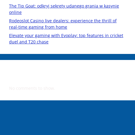
The Tip Goat: odkryj sekrety udanego grania w kasynie
online
Rodeoslot Casino live dealers: experience the thrill of
real-time gaming from home
Elevate your gaming with Evoplay: top features in cricket
duel and T20 chase
Recent Comments
No comments to show.