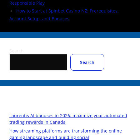
Responsible Play
How to Start at Spinbet Casino NZ: Prerequisites,
Account Setup, and Bonuses
Search
Search
Recent Posts
Laurentis AI bonuses in 2026: maximize your automated
trading rewards in Canada
How streaming platforms are transforming the online
gaming landscape and building social