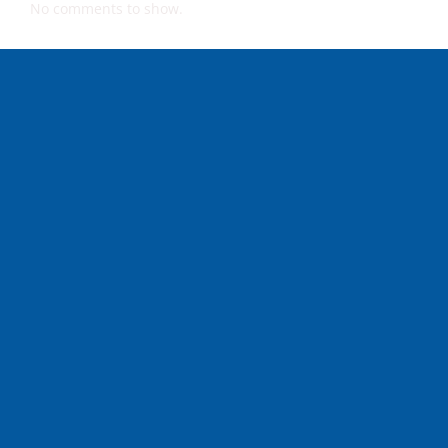
No comments to show.