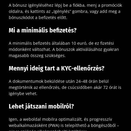
A bónusz igényléséhez lépj be a fiókba, menj a promóciók
oldalra, és kattints az „Igénylés” gombra, vagy add meg a
bónuszkódot a befizetés előtt.
Mi a minimális befizetés?
A minimális befizetés általában 10 euró, de ez fizetési
módonként változhat. A bónuszok aktiválásához gyakran
magasabb összeg szükséges.
Mennyi ideig tart a KYC-ellenőrzés?
A dokumentumok beküldése után 24–48 órán belül
megtörténik az ellenőrzés, de csúcsidőben akár 72 órát is
igénybe vehet.
Lehet játszani mobilról?
Igen, a weboldal mobilra optimalizált, és progresszív
webalkalmazásként (PWA) is telepíthető a böngészőből –