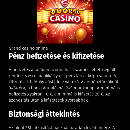
Grand casino online
Pénz befizetése és kifizetése
A befizetés általában azonnali, és számos lehetőség áll
rendelkezésre: bankkártya, e-pénztárca, kriptovaluta. A
kifizetések feldolgozási ideje változó. Az e-pénztárcáknál
0–24 óra, a banki átutalásnál 2–5 munkanap. A minimális
befizetés gyakran 10 €, a minimális kifizetés 20 €. Az
azonosítás után a kifizetések gyorsabbak.
Biztonsági áttekintés
Az oldal SSL-titkosítást használ az adatok védelmére. A