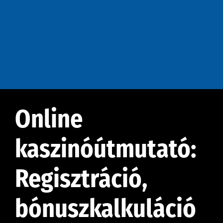
Online
kaszinóútmutató:
Regisztráció,
bónuszkalkuláció