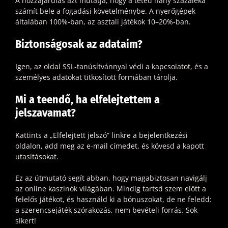
A hozzájárulás azt mutatja, hogy a téted hány százaléka
számít bele a fogadási követelménybe. A nyerőgépek
általában 100%-ban, az asztali játékok 10–20%-ban.
Biztonságosak az adataim?
Igen, az oldal SSL-tanúsítvánnyal védi a kapcsolatot, és a
személyes adatokat titkosított formában tárolja.
Mi a teendő, ha elfelejtettem a
jelszavamat?
Kattints a „Elfelejtett jelszó” linkre a bejelentkezési
oldalon, add meg az e-mail címedet, és kövesd a kapott
utasításokat.
Ez az útmutató segít abban, hogy magabiztosan navigálj
az online kaszinók világában. Mindig tartsd szem előtt a
felelős játékot, és használd ki a bónuszokat, de ne feledd:
a szerencsejáték szórakozás, nem bevételi forrás. Sok
sikert!