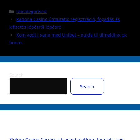
Uncategorised
Rabona Casino útmutató: regisztráció, fogadás és
kifizetés lépésről lépésre
Kom godt i gang med Unibet – guide til tilmelding og
bonus
Search
Search
Recent Posts
Slotoro Online Casino: a trusted platform for slots, live