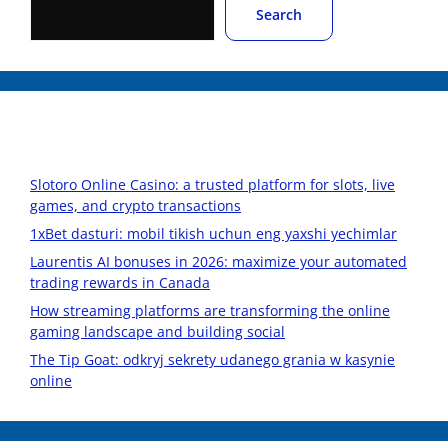
Search
Recent Posts
Slotoro Online Casino: a trusted platform for slots, live
games, and crypto transactions
1xBet dasturi: mobil tikish uchun eng yaxshi yechimlar
Laurentis AI bonuses in 2026: maximize your automated
trading rewards in Canada
How streaming platforms are transforming the online
gaming landscape and building social
The Tip Goat: odkryj sekrety udanego grania w kasynie
online