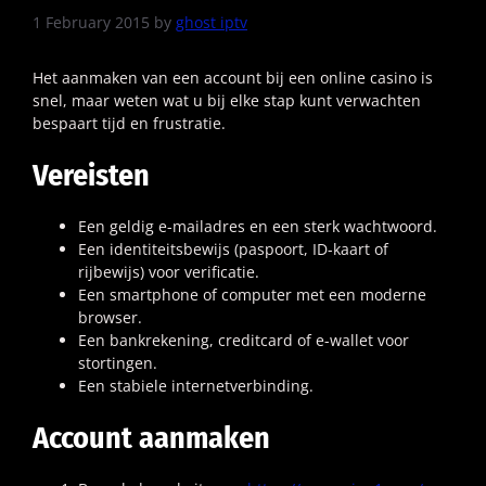
1 February 2015
by
ghost iptv
Het aanmaken van een account bij een online casino is
snel, maar weten wat u bij elke stap kunt verwachten
bespaart tijd en frustratie.
Vereisten
Een geldig e-mailadres en een sterk wachtwoord.
Een identiteitsbewijs (paspoort, ID-kaart of
rijbewijs) voor verificatie.
Een smartphone of computer met een moderne
browser.
Een bankrekening, creditcard of e-wallet voor
stortingen.
Een stabiele internetverbinding.
Account aanmaken