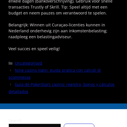
enkele dagen (bankoverschrijving). Gebruik voor snelle
transacties Trustly of Skrill. Tip: Speel altijd met een
budget en neem pauzes om verantwoord te spelen.
Belangrijk: Winnen uit Curaçao-licenties kunnen in
Nederland onderhevig zijn aan inkomstenbelasting;
raadpleeg een belastingadviseur.
Veel succes en speel veilig!
Uncategorised
Nine casino login: guida pratica con calcoli di
scommesse
Guía de PokerStars casino: registro, bonos y cálculos
detallados
Search