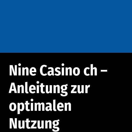
Nine Casino ch –
Anleitung zur
optimalen
Nutzung