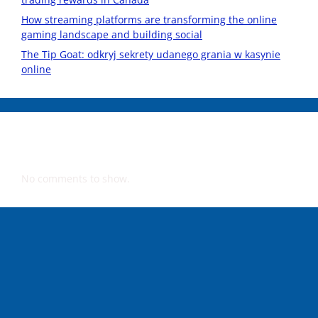
How streaming platforms are transforming the online
gaming landscape and building social
The Tip Goat: odkryj sekrety udanego grania w kasynie
online
Recent Comments
No comments to show.