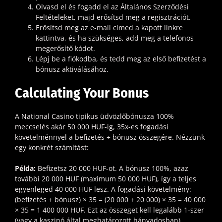
Olvasd el és fogadd el az Általános Szerződési
Feltételeket, majd erősítsd meg a regisztrációt.
Erősítsd meg az e-mail címed a kapott linkre
kattintva, és ha szükséges, add meg a telefonos
megerősítő kódot.
Lépj be a fiókodba, és tedd meg az első befizetést a
bónusz aktiválásához.
Calculating Your Bonus
A National Casino tipikus üdvözlőbónusza 100%
meccselés akár 50 000 HUF-ig, 35x-es fogadási
követelménnyel a befizetés + bónusz összegére. Nézzünk
egy konkrét számítást:
Példa:
Befizetsz 20 000 HUF-ot. A bónusz 100%, azaz
további 20 000 HUF (maximum 50 000 HUF), így a teljes
egyenleged 40 000 HUF lesz. A fogadási követelmény:
(befizetés + bónusz) × 35 = (20 000 + 20 000) × 35 = 40 000
× 35 = 1 400 000 HUF. Ezt az összeget kell legalább 1-szer
(vagy a kaszinó által meghatározott hányadosban)