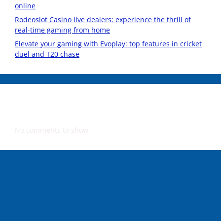
online
Rodeoslot Casino live dealers: experience the thrill of
real-time gaming from home
Elevate your gaming with Evoplay: top features in cricket
duel and T20 chase
Recent Comments
No comments to show.