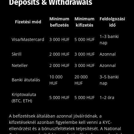
Deposits & Withdrawals
Minimum
Minimum
Feldolgozási
Fizetési mód
befizetés
kifizetés
idő
1–3 banki
Visa/Mastercard
3 000 HUF
5 000 HUF
nap
Skrill
2 000 HUF
3 000 HUF
Azonnal
Neteller
2 000 HUF
3 000 HUF
Azonnal
10 000
20 000
3–5 banki
Banki átutalás
HUF
HUF
nap
Kriptovaluta
5 000 HUF
5 000 HUF
1–2 óra
(BTC, ETH)
A befizetések általában azonnal jóváíródnak, a
kifizetéseknél azonban figyelembe kell venni a KYC-
ellenőrzést és a bónuszfeltételek teljesítését. A National