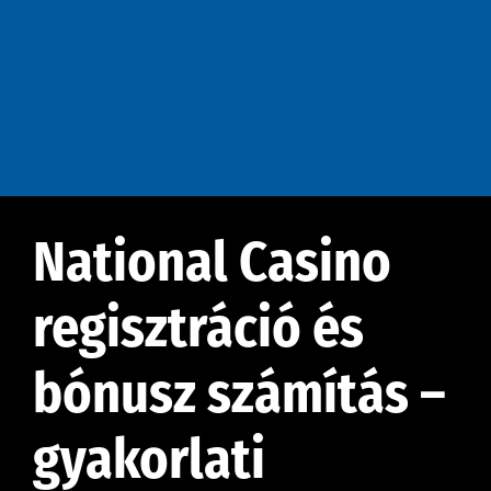
National Casino
regisztráció és
bónusz számítás –
gyakorlati