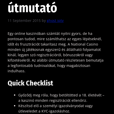
útmutató
11 September 2015
by
ghost iptv
Egy online kaszinóban számlát nyitni gyors, de ha
pontosan tudod, mire számíthatsz az egyes lépéseknél,
időt és frusztrációt takarítasz meg. A National Casino
minden új játékosnak egyszerű és átlátható folyamatot
kínál, legyen szó regisztrációról, bónuszokról vagy
kifizetésekről. Az alábbi útmutató részletesen bemutatja
a legfontosabb tudnivalókat, hogy magabiztosan
indulhass.
Quick Checklist
Győződj meg róla, hogy betöltötted a 18. életévét –
a kaszinó minden regisztrációt ellenőriz.
Készítsd elő a személyi igazolványodat vagy
útleveledet a KYC-igazoláshoz.