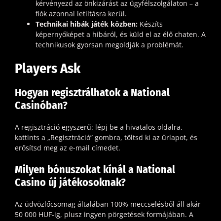
kérvényezd az önkizárást az ügyfélszolgálaton – a
fiók azonnal letiltásra kerül.
Technikai hibák játék közben:
Készíts
képernyőképet a hibáról, és küld el az élő chaten. A
technikusok gyorsan megoldják a problémát.
Players Ask
Hogyan regisztrálhatok a National
Casinóban?
A regisztráció egyszerű: lépj be a hivatalos oldalra,
kattints a „Regisztráció” gombra, töltsd ki az űrlapot, és
erősítsd meg az e-mail címedet.
Milyen bónuszokat kínál a National
Casino új játékosoknak?
Az üdvözlőcsomag általában 100% meccselésből áll akár
50 000 HUF-ig, plusz ingyen pörgetések formájában. A