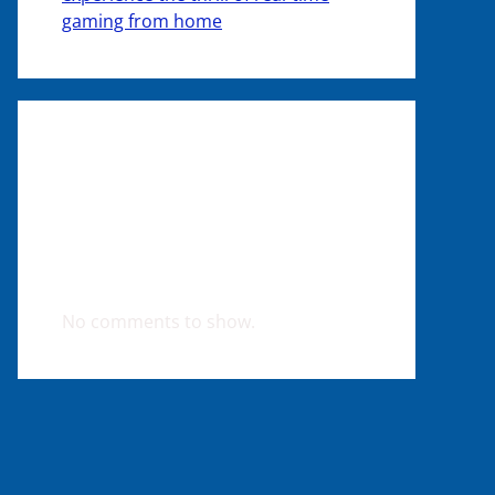
gaming from home
Recent
Comments
No comments to show.