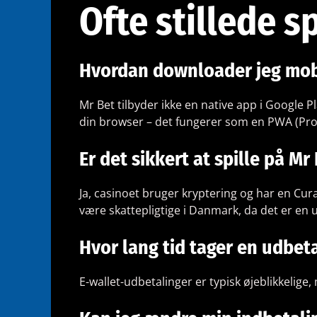
Ofte stillede 
Hvordan downloader jeg mo
Mr Bet tilbyder ikke en native app i Google Pla
din browser – det fungerer som en PWA (Pr
Er det sikkert at spille på Mr
Ja, casinoet bruger kryptering og har en Cu
være skattepligtige i Danmark, da det er en 
Hvor lang tid tager en udbet
E-wallet-udbetalinger er typisk øjeblikkelig