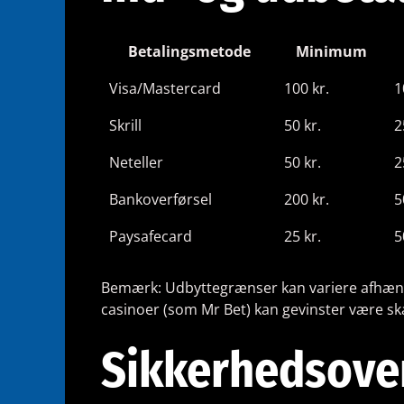
Betalingsmetode
Minimum
Visa/Mastercard
100 kr.
1
Skrill
50 kr.
2
Neteller
50 kr.
2
Bankoverførsel
200 kr.
5
Paysafecard
25 kr.
5
Bemærk: Udbyttegrænser kan variere afhængig
casinoer (som Mr Bet) kan gevinster være skatt
Sikkerhedsove