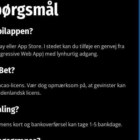
spørgsmål
bilappen?
y eller App Store. I stedet kan du tilføje en genvej fra
ogressive Web App) med lynhurtig adgang.
 Bet?
racao-licens. Vær dog opmærksom på, at gevinster kan
udenlandsk licens.
aling?
e, mens kort og bankoverførsel kan tage 1-5 bankdage.