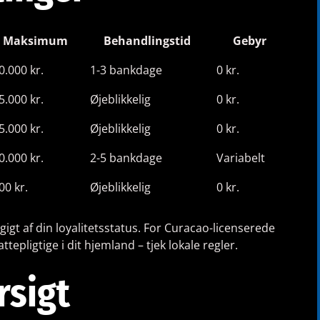
Maksimum
Behandlingstid
Gebyr
0.000 kr.
1-3 bankdage
0 kr.
5.000 kr.
Øjeblikkelig
0 kr.
5.000 kr.
Øjeblikkelig
0 kr.
0.000 kr.
2-5 bankdage
Variabelt
00 kr.
Øjeblikkelig
0 kr.
t af din loyalitetsstatus. For Curacao-licenserede
epligtige i dit hjemland – tjek lokale regler.
rsigt