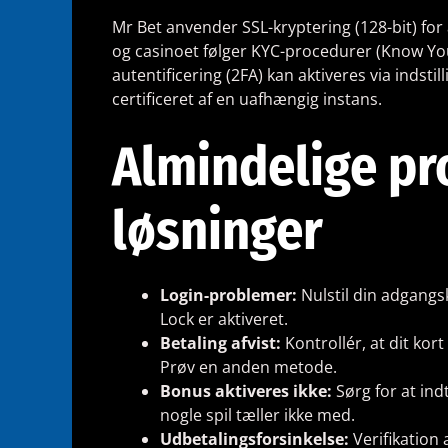
Mr Bet anvender SSL-kryptering (128-bit) for 
og casinoet følger KYC-procedurer (Know You
autentificering (2FA) kan aktiveres via indsti
certificeret af en uafhængig instans.
Almindelige p
løsninger
Login-problemer:
Nulstil din adgangs
Lock er aktiveret.
Betaling afvist:
Kontrollér, at dit kort
Prøv en anden metode.
Bonus aktiveres ikke:
Sørg for at ind
nogle spil tæller ikke med.
Udbetalingsforsinkelse:
Verifikation 