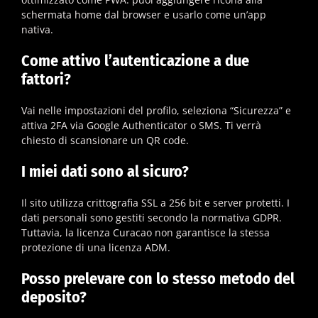
schermata home dal browser e usarlo come un’app
nativa.
Come attivo l’autenticazione a due
fattori?
Vai nelle impostazioni del profilo, seleziona “Sicurezza” e
attiva 2FA via Google Authenticator o SMS. Ti verrà
chiesto di scansionare un QR code.
I miei dati sono al sicuro?
Il sito utilizza crittografia SSL a 256 bit e server protetti. I
dati personali sono gestiti secondo la normativa GDPR.
Tuttavia, la licenza Curacao non garantisce la stessa
protezione di una licenza ADM.
Posso prelevare con lo stesso metodo del
deposito?