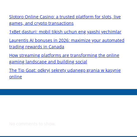
Recent Posts
Slotoro Online Casino: a trusted platform for slots, live
games, and crypto transactions
1xBet dasturi: mobil tikish uchun eng yaxshi yechimlar
Laurentis AI bonuses in 2026: maximize your automated
trading rewards in Canada
How streaming platforms are transforming the online
gaming landscape and building social
The Tip Goat: odkryj sekrety udanego grania w kasynie
online
Recent Comments
No comments to show.