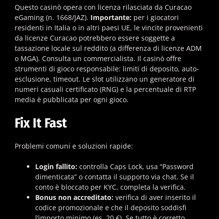
Questo casinò opera con licenza rilasciata da Curacao
eGaming (n. 1668/JAZ).
Importante:
per i giocatori
residenti in Italia o in altri paesi UE, le vincite provenienti
da licenze Curacao potrebbero essere soggette a
tassazione locale sul reddito (a differenza di licenze ADM
o MGA). Consulta un commercialista. Il casinò offre
strumenti di gioco responsabile: limiti di deposito, auto-
esclusione, timeout. Le slot utilizzano un generatore di
numeri casuali certificato (RNG) e la percentuale di RTP
media è pubblicata per ogni gioco.
Fix It Fast
Problemi comuni e soluzioni rapide:
Login fallito:
controlla Caps Lock, usa “Password
dimenticata” o contatta il supporto via chat. Se il
conto è bloccato per KYC, completa la verifica.
Bonus non accreditato:
verifica di aver inserito il
codice promozionale e che il deposito soddisfi
l’importo minimo (es. 20 €). Se tutto è corretto,