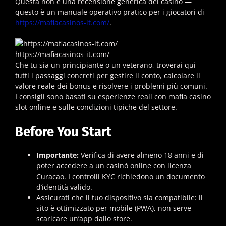
Questa non è una recensione generica del casinò —
questo è un manuale operativo pratico per i giocatori di
https://mafiacasinos-it.com/
.
https://mafiacasinos-it.com/
Che tu sia un principiante o un veterano, troverai qui
tutti i passaggi concreti per gestire il conto, calcolare il
valore reale dei bonus e risolvere i problemi più comuni.
I consigli sono basati su esperienze reali con mafia casino
slot online e sulle condizioni tipiche del settore.
Before You Start
Importante:
Verifica di avere almeno 18 anni e di
poter accedere a un casinò online con licenza
Curacao. I controlli KYC richiedono un documento
d’identità valido.
Assicurati che il tuo dispositivo sia compatibile: il
sito è ottimizzato per mobile (PWA), non serve
scaricare un’app dallo store.