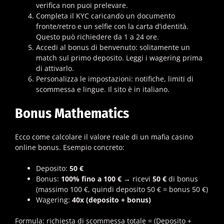
verifica non puoi prelevare.
Completa il KYC caricando un documento
fronte/retro e un selfie con la carta d’identità.
Questo può richiedere da 1 a 24 ore.
Accedi al bonus di benvenuto: solitamente un
match sul primo deposito. Leggi i wagering prima
di attivarlo.
Personalizza le impostazioni: notifiche, limiti di
scommessa e lingue. Il sito è in italiano.
Bonus Mathematics
Ecco come calcolare il valore reale di un mafia casino
online bonus. Esempio concreto:
Deposito:
50 €
Bonus:
100% fino a 100 €
→ ricevi
50 €
di bonus
(massimo 100 €, quindi deposito 50 € = bonus 50 €)
Wagering:
40x (deposito + bonus)
Formula: richiesta di scommessa totale = (Deposito +