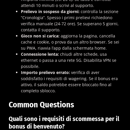
attendi 10 minuti o scrivi al supporto.
Prelievo in sospeso da giorni:
controlla la sezione
“Cronologia”. Spesso i primi prelievi richiedono
verifica manuale (24-72 ore). Se superano 5 giorni,
contatta il supporto.
Gioco non si carica:
aggiorna la pagina, cancella
cache e cookie, o prova da un altro browser. Se sei
su PWA, riavvia l’app dalla schermata home.
Connessione lenta:
chiudi altre schede, usa
ethernet o passa a una rete 5G. Disabilita VPN se
possibile.
Importo prelievo errato:
verifica di aver
soddisfatto i requisiti di wagering. Se il bonus era
attivo, il saldo potrebbe essere bloccato fino al
completo sblocco.
Common Questions
Quali sono i requisiti di scommessa per il
bonus di benvenuto?