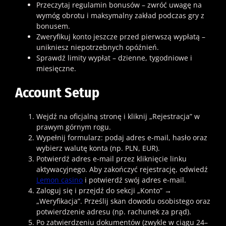
Przeczytaj regulamin bonusów – zwróć uwagę na
wymóg obrotu i maksymalny zakład podczas gry z
bonusem.
Zweryfikuj konto jeszcze przed pierwszą wypłatą –
unikniesz niepotrzebnych opóźnień.
Sprawdź limity wypłat – dzienne, tygodniowe i
miesięczne.
Account Setup
Wejdź na oficjalną stronę i kliknij „Rejestracja” w
prawym górnym rogu.
Wypełnij formularz: podaj adres e-mail, hasło oraz
wybierz walutę konta (np. PLN, EUR).
Potwierdź adres e-mail przez kliknięcie linku
aktywacyjnego. Aby zakończyć rejestrację, odwiedź
Lemon casino
i potwierdź swój adres e-mail.
Zaloguj się i przejdź do sekcji „Konto” →
„Weryfikacja”. Prześlij skan dowodu osobistego oraz
potwierdzenie adresu (np. rachunek za prąd).
Po zatwierdzeniu dokumentów (zwykle w ciągu 24–