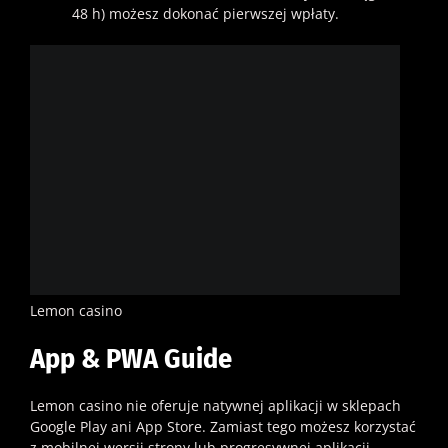
48 h) możesz dokonać pierwszej wpłaty.
Lemon casino
App & PWA Guide
Lemon casino nie oferuje natywnej aplikacji w sklepach
Google Play ani App Store. Zamiast tego możesz korzystać
z mobilnej wersji strony lub progresywnej aplikacji