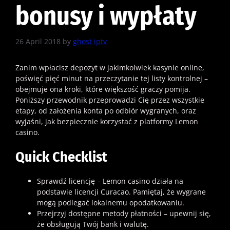
bonusy i wypłaty
26 April 2018
by
ghost iptv
Zanim wpłacisz depozyt w jakimkolwiek kasynie online,
poświęć pięć minut na przeczytanie tej listy kontrolnej –
obejmuje ona kroki, które większość graczy pomija.
Poniższy przewodnik przeprowadzi Cię przez wszystkie
etapy, od założenia konta po odbiór wygranych, oraz
wyjaśni, jak bezpiecznie korzystać z platformy Lemon
casino.
Quick Checklist
Sprawdź licencję – Lemon casino działa na
podstawie licencji Curacao. Pamiętaj, że wygrane
mogą podlegać lokalnemu opodatkowaniu.
Przejrzyj dostępne metody płatności – upewnij się,
że obsługują Twój bank i walutę.