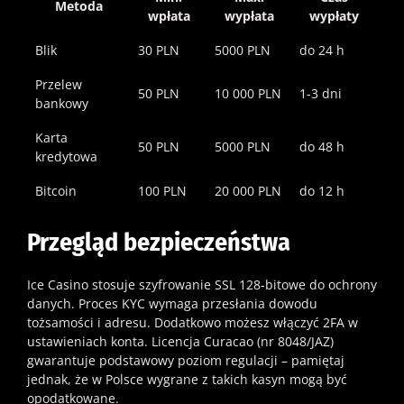
Metoda
wpłata
wypłata
wypłaty
Blik
30 PLN
5000 PLN
do 24 h
Przelew
50 PLN
10 000 PLN
1-3 dni
bankowy
Karta
50 PLN
5000 PLN
do 48 h
kredytowa
Bitcoin
100 PLN
20 000 PLN
do 12 h
Przegląd bezpieczeństwa
Ice Casino stosuje szyfrowanie SSL 128-bitowe do ochrony
danych. Proces KYC wymaga przesłania dowodu
tożsamości i adresu. Dodatkowo możesz włączyć 2FA w
ustawieniach konta. Licencja Curacao (nr 8048/JAZ)
gwarantuje podstawowy poziom regulacji – pamiętaj
jednak, że w Polsce wygrane z takich kasyn mogą być
opodatkowane.