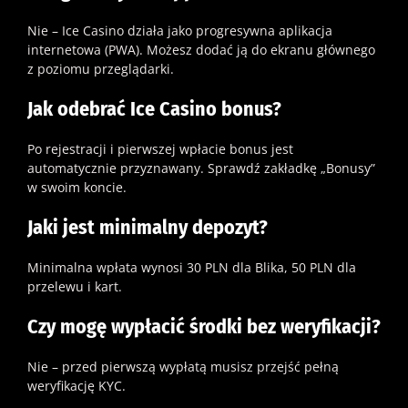
Nie – Ice Casino działa jako progresywna aplikacja
internetowa (PWA). Możesz dodać ją do ekranu głównego
z poziomu przeglądarki.
Jak odebrać Ice Casino bonus?
Po rejestracji i pierwszej wpłacie bonus jest
automatycznie przyznawany. Sprawdź zakładkę „Bonusy”
w swoim koncie.
Jaki jest minimalny depozyt?
Minimalna wpłata wynosi 30 PLN dla Blika, 50 PLN dla
przelewu i kart.
Czy mogę wypłacić środki bez weryfikacji?
Nie – przed pierwszą wypłatą musisz przejść pełną
weryfikację KYC.