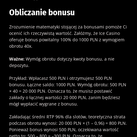
Obliczanie bonusu
Zrozumienie matematyki stojącej za bonusami pomoże Ci
ocenić ich rzeczywistą wartość. Załóżmy, że Ice Casino
oferuje bonus powitalny 100% do 1000 PLN z wymogiem
obrotu 40x.
Ważne:
Wymóg obrotu dotyczy kwoty bonusu, a nie
depozytu.
Przykład: Wpłacasz 500 PLN i otrzymujesz 500 PLN
bonusu. Łączne saldo: 1000 PLN. Wymóg obrotu: 500 PLN
× 40 = 20 000 PLN. Oznacza to, że musisz postawić
zakłady o łącznej wartości 20 000 PLN, zanim będziesz
mógł wypłacić wygrane z bonusu.
Zakładając średni RTP 96% dla slotów, teoretyczna strata
podczas obrotu wynosi: 20 000 PLN × (1 – 0,96) = 800 PLN.
Ponieważ bonus wynosi 500 PLN, oczekiwana wartość
netto to: 500 – 800 = –300 PLN. Oznacza to, że