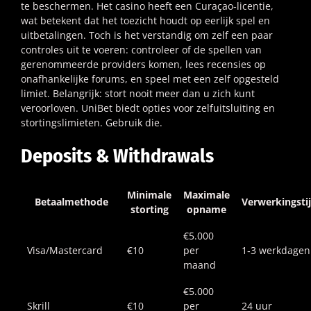
te beschermen. Het casino heeft een Curaçao‑licentie,
wat betekent dat het toezicht houdt op eerlijk spel en
uitbetalingen. Toch is het verstandig om zelf een paar
controles uit te voeren: controleer of de spellen van
gerenommeerde providers komen, lees recensies op
onafhankelijke forums, en speel met een zelf opgesteld
limiet. Belangrijk: stort nooit meer dan u zich kunt
veroorloven. UniBet biedt opties voor zelfuitsluiting en
stortingslimieten. Gebruik die.
Deposits & Withdrawals
Minimale
Maximale
Betaalmethode
Verwerkingsti
storting
opname
€5.000
Visa/Mastercard
€10
per
1‑3 werkdagen
maand
€5.000
Skrill
€10
per
24 uur