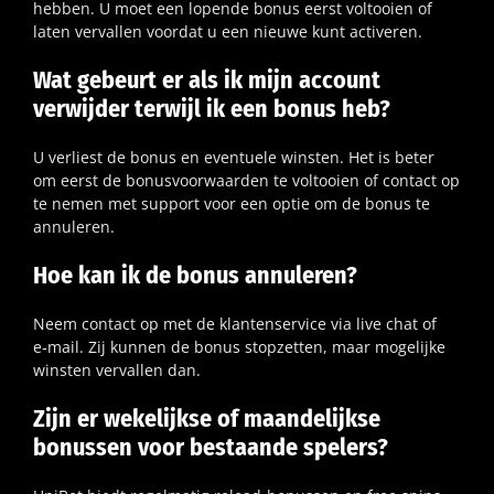
hebben. U moet een lopende bonus eerst voltooien of
laten vervallen voordat u een nieuwe kunt activeren.
Wat gebeurt er als ik mijn account
verwijder terwijl ik een bonus heb?
U verliest de bonus en eventuele winsten. Het is beter
om eerst de bonusvoorwaarden te voltooien of contact op
te nemen met support voor een optie om de bonus te
annuleren.
Hoe kan ik de bonus annuleren?
Neem contact op met de klantenservice via live chat of
e‑mail. Zij kunnen de bonus stopzetten, maar mogelijke
winsten vervallen dan.
Zijn er wekelijkse of maandelijkse
bonussen voor bestaande spelers?