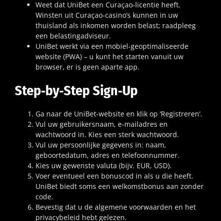
Weet dat UniBet een Curaçao‑licentie heeft.
Winsten uit Curaçao‑casino’s kunnen in uw
thuisland als inkomen worden belast; raadpleeg
een belastingadviseur.
UniBet werkt via een mobiel‑geoptimaliseerde
website (PWA) – u kunt het starten vanuit uw
browser, er is geen aparte app.
Step‑by‑Step Sign‑Up
Ga naar de UniBet‑website en klik op ‘Registreren’.
Vul uw gebruikersnaam, e‑mailadres en
wachtwoord in. Kies een sterk wachtwoord.
Vul uw persoonlijke gegevens in: naam,
geboortedatum, adres en telefoonnummer.
Kies uw gewenste valuta (bijv. EUR, USD).
Voer eventueel een bonuscod in als u die heeft.
UniBet biedt soms een welkomstbonus aan zonder
code.
Bevestig dat u de algemene voorwaarden en het
privacybeleid hebt gelezen.