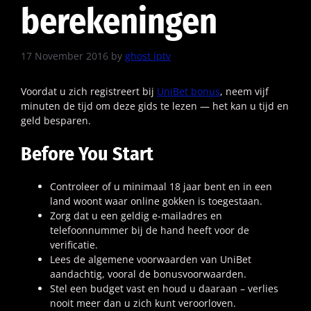
berekeningen
17 November 2016
by
ghost iptv
Voordat u zich registreert bij
UniBet bonus
, neem vijf
minuten de tijd om deze gids te lezen — het kan u tijd en
geld besparen.
Before You Start
Controleer of u minimaal 18 jaar bent en in een
land woont waar online gokken is toegestaan.
Zorg dat u een geldig e‑mailadres en
telefoonnummer bij de hand heeft voor de
verificatie.
Lees de algemene voorwaarden van UniBet
aandachtig, vooral de bonusvoorwaarden.
Stel een budget vast en houd u daaraan – verlies
nooit meer dan u zich kunt veroorloven.