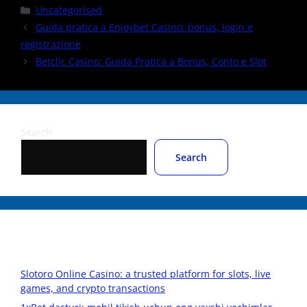
Uncategorised
Guida pratica a Enjoybet Casino: bonus, login e
registrazione
Betclic Casino: Guida Pratica a Bonus, Conto e Slot
Search
Search
Recent Posts
Slotoro Online Casino: a trusted platform for slots, live
games, and crypto transactions