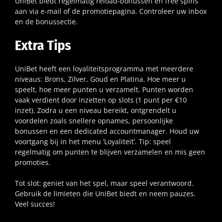
UniBet biedt regelmatig reload‑bonussen en free spins
aan via e‑mail of de promotiepagina. Controleer uw inbox
en de bonussectie.
Extra Tips
UniBet heeft een loyaliteitsprogramma met meerdere
niveaus: Brons, Zilver, Goud en Platina. Hoe meer u
speelt, hoe meer punten u verzamelt. Punten worden
vaak verdient door inzetten op slots (1 punt per €10
inzet). Zodra u een niveau bereikt, ontgrendelt u
voordelen zoals snellere opnames, persoonlijke
bonussen en een dedicated accountmanager. Houd uw
voortgang bij in het menu ‘Loyaliteit’. Tip: speel
regelmatig om punten te blijven verzamelen en mis geen
promoties.
Tot slot: geniet van het spel, maar speel verantwoord.
Gebruik de limieten die UniBet biedt en neem pauzes.
Veel succes!