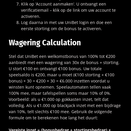
Klik op ‘Account aanmaken’. U ontvangt een
verificatiemail – klik op de link om uw account te
activeren.
Log daarna in met uw UniBet login en doe een
eerste storting om de bonus te activeren.
Wagering Calculation
Stel dat UniBet een welkomstbonus van 100% tot €200
aanbiedt met een wagering van 30x de bonus + storting.
U stort €100 en ontvangt €100 bonus. Uw totale
speelsaldo is €200, maar u moet (€100 storting + €100
bonus) × 30 = €200 × 30 = €6.000 inzetten voordat u
winsten kunt opnemen. Speelautomaten tellen vaak
100% mee, maar tafelspellen soms maar 10% of 0%.
Voorbeeld: als u €1.000 op gokkasten inzet, telt dat
volledig. Als u €1.000 op blackjack inzet met een bijdrage
van 10%, telt slechts €100 mee. Gebruik de volgende
formule om te berekenen hoe lang het duurt:
Vereiste inzet = (bonusbedrag + stortingsbedrag) ×