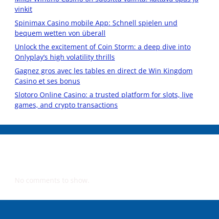
vinkit
Spinimax Casino mobile App: Schnell spielen und
bequem wetten von überall
Unlock the excitement of Coin Storm: a deep dive into
Onlyplay’s high volatility thrills
Gagnez gros avec les tables en direct de Win Kingdom
Casino et ses bonus
Slotoro Online Casino: a trusted platform for slots, live
games, and crypto transactions
Recent Comments
No comments to show.