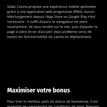
Stake Casino propose une expérience mobile optimisée
grâce à une application web progressive (PWA). Aucun
téléchargement depuis l’App Store ou Google Play n’est
nécessaire : il suffit d’ouvrir le navigateur de votre
smartphone, de vous rendre sur le site, puis d’ajouter la
page à votre écran d’accueil. Vous profiterez ainsi de
toutes les fonctionnalités du casino en déplacement.
Maximiser votre bonus
Pour tirer le meilleur parti du bonus de bienvenue, il est
essentiel de comprendre les conditions de mise. Prenons