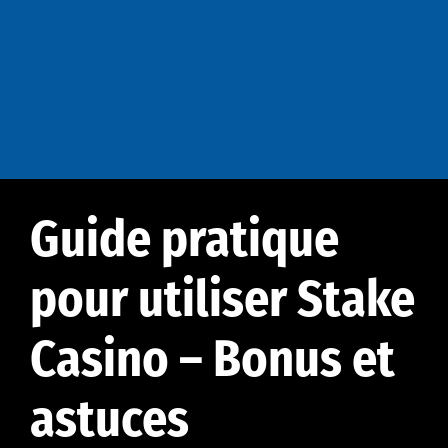
Guide pratique
pour utiliser Stake
Casino – Bonus et
astuces