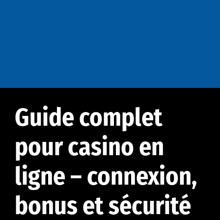
Guide complet
pour casino en
ligne – connexion,
bonus et sécurité