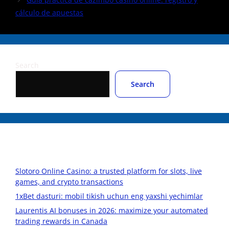
cálculo de apuestas
Search
Search
Recent Posts
Slotoro Online Casino: a trusted platform for slots, live
games, and crypto transactions
1xBet dasturi: mobil tikish uchun eng yaxshi yechimlar
Laurentis AI bonuses in 2026: maximize your automated
trading rewards in Canada