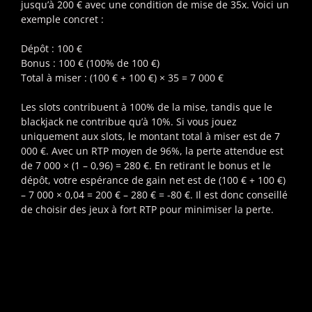
jusqu’à 200 € avec une condition de mise de 35x. Voici un
exemple concret :
Dépôt : 100 €
Bonus : 100 € (100% de 100 €)
Total à miser : (100 € + 100 €) × 35 = 7 000 €
Les slots contribuent à 100% de la mise, tandis que le
blackjack ne contribue qu’à 10%. Si vous jouez
uniquement aux slots, le montant total à miser est de 7
000 €. Avec un RTP moyen de 96%, la perte attendue est
de 7 000 × (1 – 0,96) = 280 €. En retirant le bonus et le
dépôt, votre espérance de gain net est de (100 € + 100 €)
– 7 000 × 0,04 = 200 € – 280 € = -80 €. Il est donc conseillé
de choisir des jeux à fort RTP pour minimiser la perte.