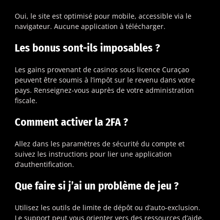
Oui, le site est optimisé pour mobile, accessible via le
navigateur. Aucune application à télécharger.
Les bonus sont-ils imposables ?
Les gains provenant de casinos sous licence Curaçao
peuvent être soumis à l’impôt sur le revenu dans votre
pays. Renseignez-vous auprès de votre administration
fiscale.
Comment activer la 2FA ?
Allez dans les paramètres de sécurité du compte et
suivez les instructions pour lier une application
d’authentification.
Que faire si j’ai un problème de jeu ?
Utilisez les outils de limite de dépôt ou d’auto-exclusion.
Le support peut vous orienter vers des ressources d’aide.