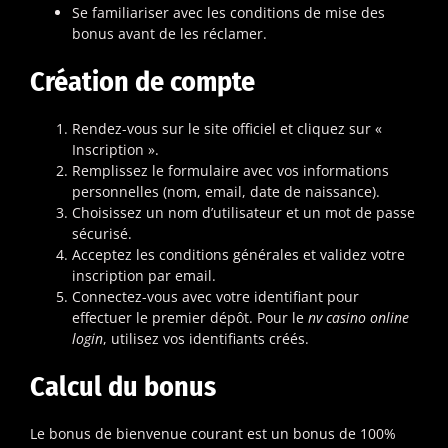
Se familiariser avec les conditions de mise des
bonus avant de les réclamer.
Création de compte
Rendez-vous sur le site officiel et cliquez sur «
Inscription ».
Remplissez le formulaire avec vos informations
personnelles (nom, email, date de naissance).
Choisissez un nom d’utilisateur et un mot de passe
sécurisé.
Acceptez les conditions générales et validez votre
inscription par email.
Connectez-vous avec votre identifiant pour
effectuer le premier dépôt. Pour le
nv casino online
login
, utilisez vos identifiants créés.
Calcul du bonus
Le bonus de bienvenue courant est un bonus de 100%