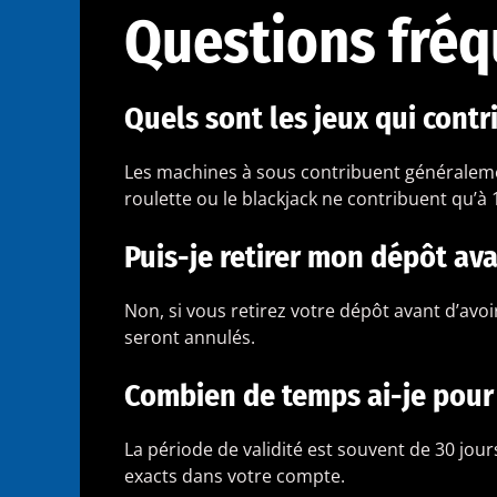
Questions fré
Quels sont les jeux qui contr
Les machines à sous contribuent généralemen
roulette ou le blackjack ne contribuent qu’à
Puis-je retirer mon dépôt ava
Non, si vous retirez votre dépôt avant d’avoi
seront annulés.
Combien de temps ai-je pour 
La période de validité est souvent de 30 jour
exacts dans votre compte.