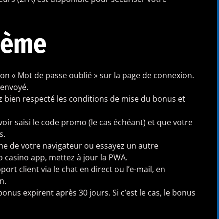
lème
tion « Mot de passe oublié » sur la page de connexion.
 envoyé.
z bien respecté les conditions de mise du bonus et
oir saisi le code promo (le cas échéant) et que votre
s.
che de votre navigateur ou essayez un autre
o casino app, mettez à jour la PWA.
ort client via le chat en direct ou l’e-mail, en
n.
onus expirent après 30 jours. Si c’est le cas, le bonus