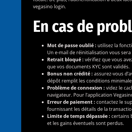
vegasino login.
En cas de prob
Mot de passe oublié :
utilisez la fonc
Un e-mail de réinitialisation vous sera
Retrait bloqué :
vérifiez que vous ave
que vos documents KYC sont validés.
Bonus non crédité :
assurez-vous d’av
dépôt remplit les conditions minimale
Problème de connexion :
videz le ca
navigateur. Pour l’application Vegasin
Erreur de paiement :
contactez le supp
fournissant les détails de la transactio
Limite de temps dépassée :
certains b
et les gains éventuels sont perdus.