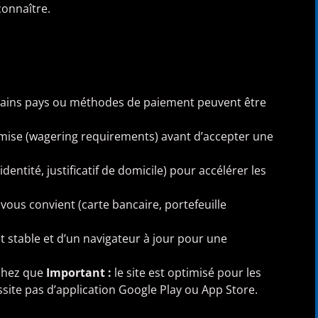
connaître.
certains pays ou méthodes de paiement peuvent être
 mise (wagering requirements) avant d’accepter une
ntité, justificatif de domicile) pour accélérer les
ous convient (carte bancaire, portefeuille
 stable et d’un navigateur à jour pour une
achez que
Important :
le site est optimisé pour les
site pas d’application Google Play ou App Store.