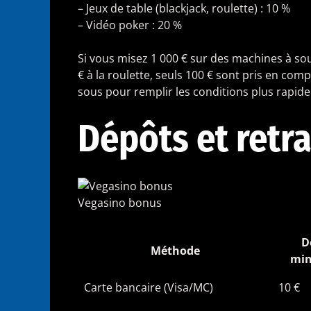
– Jeux de table (blackjack, roulette) : 10 %
– Vidéo poker : 20 %
Si vous misez 1 000 € sur des machines à sou
€ à la roulette, seuls 100 € sont pris en comp
sous pour remplir les conditions plus rapid
Dépôts et retra
Vegasino bonus
D
Méthode
mi
Carte bancaire (Visa/MC)
10 €