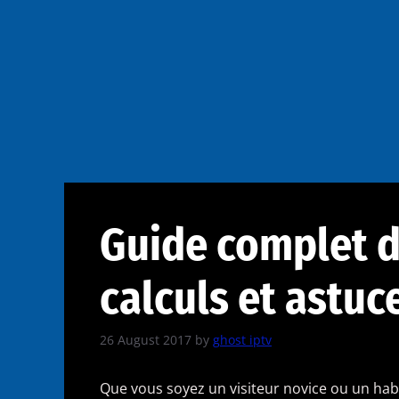
Guide complet d
calculs et astuc
26 August 2017
by
ghost iptv
Que vous soyez un visiteur novice ou un ha