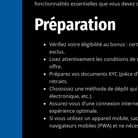
fonctionnalités essentielles que vous devez 
Préparation
Vérifiez votre éligibilité au bonus : 
exclus.
Lisez attentivement les conditions de
offre.
Préparez vos documents KYC (pièce d’ide
retraits.
Choisissez une méthode de dépôt qui v
électronique, etc.).
Assurez-vous d’une connexion internet
expérience optimale.
Si vous utilisez un appareil mobile, s
navigateurs mobiles (PWA) et ne néces