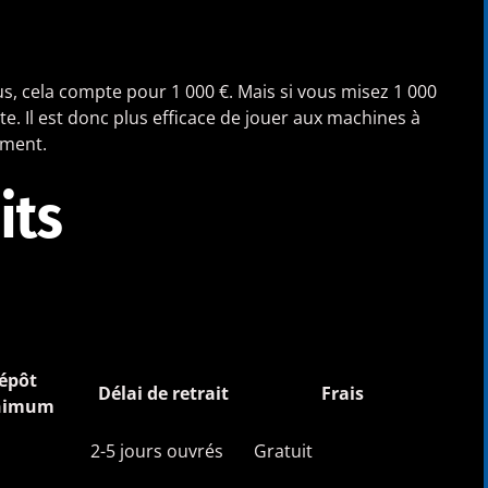
s, cela compte pour 1 000 €. Mais si vous misez 1 000
te. Il est donc plus efficace de jouer aux machines à
ement.
its
épôt
Délai de retrait
Frais
nimum
2-5 jours ouvrés
Gratuit