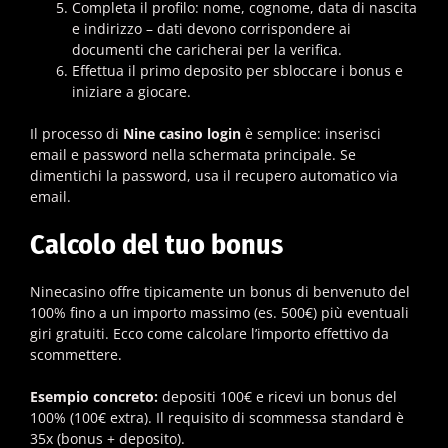
Completa il profilo: nome, cognome, data di nascita
e indirizzo – dati devono corrispondere ai
documenti che caricherai per la verifica.
Effettua il primo deposito per sbloccare i bonus e
iniziare a giocare.
Il processo di
Nine casino login
è semplice: inserisci
email e password nella schermata principale. Se
dimentichi la password, usa il recupero automatico via
email.
Calcolo del tuo bonus
Ninecasino offre tipicamente un bonus di benvenuto del
100% fino a un importo massimo (es. 500€) più eventuali
giri gratuiti. Ecco come calcolare l’importo effettivo da
scommettere.
Esempio concreto:
depositi 100€ e ricevi un bonus del
100% (100€ extra). Il requisito di scommessa standard è
35x (bonus + deposito).