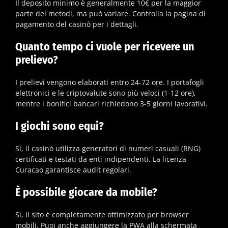
Il deposito minimo è generalmente 10€ per la maggior
parte dei metodi, ma può variare. Controlla la pagina di
pagamento del casinò per i dettagli.
Quanto tempo ci vuole per ricevere un
prelievo?
I prelievi vengono elaborati entro 24-72 ore. I portafogli
elettronici e le criptovalute sono più veloci (1-12 ore),
mentre i bonifici bancari richiedono 3-5 giorni lavorativi.
I giochi sono equi?
Sì, il casinò utilizza generatori di numeri casuali (RNG)
certificati e testati da enti indipendenti. La licenza
Curacao garantisce audit regolari.
È possibile giocare da mobile?
Sì, il sito è completamente ottimizzato per browser
mobili. Puoi anche aggiungere la PWA alla schermata