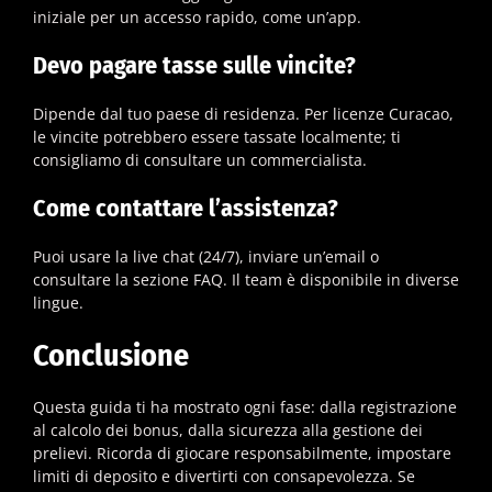
iniziale per un accesso rapido, come un’app.
Devo pagare tasse sulle vincite?
Dipende dal tuo paese di residenza. Per licenze Curacao,
le vincite potrebbero essere tassate localmente; ti
consigliamo di consultare un commercialista.
Come contattare l’assistenza?
Puoi usare la live chat (24/7), inviare un’email o
consultare la sezione FAQ. Il team è disponibile in diverse
lingue.
Conclusione
Questa guida ti ha mostrato ogni fase: dalla registrazione
al calcolo dei bonus, dalla sicurezza alla gestione dei
prelievi. Ricorda di giocare responsabilmente, impostare
limiti di deposito e divertirti con consapevolezza. Se