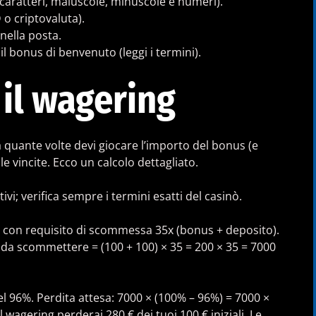
caratteri, maiuscole, minuscole e numeri).
 o criptovaluta).
 nella posta.
il bonus di benvenuto (leggi i termini).
il wagering
a quante volte devi giocare l’importo del bonus (e
le vincite. Ecco un calcolo dettagliato.
vi; verifica sempre i termini esatti del casinò.
 con requisito di scommessa 35x (bonus + deposito).
e da scommettere = (100 + 100) × 35 = 200 × 35 = 7000
l 96%. Perdita attesa: 7000 × (100% – 96%) = 7000 ×
 wagering perderai 280 € dei tuoi 100 € iniziali. Le