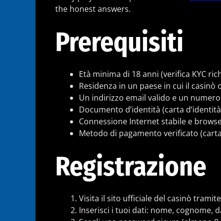
the honest answers.
Prerequisiti
Età minima di 18 anni (verifica KYC rich
Residenza in un paese in cui il casinò
Un indirizzo email valido e un numero 
Documento d’identità (carta d’identità
Connessione Internet stabile e browse
Metodo di pagamento verificato (carta,
Registrazione
Visita il sito ufficiale del casinò tramit
Inserisci i tuoi dati: nome, cognome, d