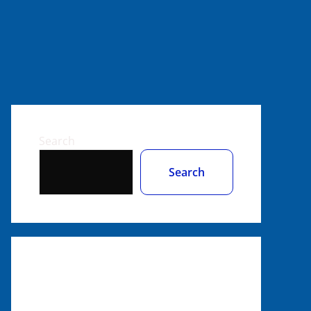
Search
Search
Recent