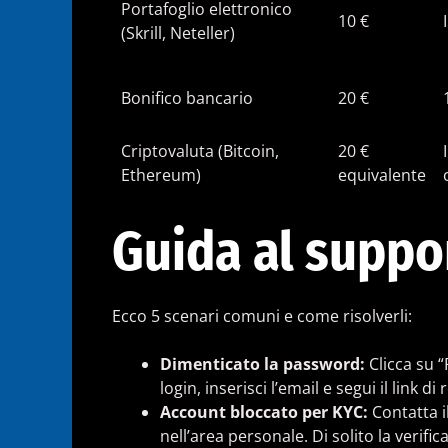
Portafoglio elettronico
10 €
(Skrill, Neteller)
Bonifico bancario
20 €
Criptovaluta (Bitcoin,
20 €
Ethereum)
equivalente
Guida al suppo
Ecco 5 scenari comuni e come risolverli:
Dimenticato la password:
Clicca su 
login, inserisci l’email e segui il link di 
Account bloccato per KYC:
Contatta il
nell’area personale. Di solito la verific