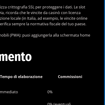
izza crittografia SSL per proteggere i dati. Le slot
via, ricorda che le vincite da casinò con licenza
ne locale (in Italia, ad esempio, le vincite online
Verifica sempre la normativa fiscale del tuo paese.
 mobili (PWA): puoi aggiungerla alla schermata home
amento
Tempo di elaborazione
Commissioni
Immediato
0%
0% (eventuali