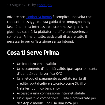
19 August 2015
by
ghost iptv
Iniziare con
Topbet24 bonus
è semplice una volta che
conosci i passaggi: questa guida ti accompagna in ogni
fase. Che tu sia interessato a scommesse sportive o
giochi da casinò, la piattaforma offre un’esperienza
completa. Prima di tutto, assicurati di avere tutto il
necessario per un’iscrizione senza intoppi.
Cosa ti Serve Prima
Un indirizzo email valido
Un documento d’identità valido (passaporto o carta
d’identità) per la verifica KYC
Un metodo di pagamento accettato (carta di
credito, portafoglio elettronico come Skrill o
Neteller, bonifico bancario)
Accesso a una connessione internet stabile
Un dispositivo compatibile: il sito è ottimizzato per
desktop e mobile, inclusa una PWA per