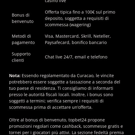
casinò live
Offerta tipica fino a 100€ sul primo
Bonus di
deposito, soggetta a requisiti di
benvenuto
scommessa (wagering)
Metodi di
Visa, Mastercard, Skrill, Neteller,
pagamento
Paysafecard, bonifico bancario
Supporto
Chat live 24/7, email e telefono
clienti
Nota:
Essendo regolamentato da Curacao, le vincite
potrebbero essere soggette a tassazione a seconda del
tuo paese di residenza. Ti consigliamo di informarti
presso le autorità fiscali locali. Inoltre, i bonus sono
soggetti a termini; verifica sempre i requisiti di
scommessa prima di accettare un’offerta.
Oltre al bonus di benvenuto, topbet24 propone
promozioni regolari come cashback, scommesse gratis e
tornei per i giocatori più attivi. La sezione fedeltà premia