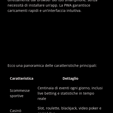
necessità di installare un’app. La PWA garantisce
caricamenti rapidi e un’interfaccia intuitiva.
Ecco una panoramica delle caratteristiche principali:
Caratteristica
Dettaglio
Centinaia di eventi ogni giorno, inclusi
Scommesse
live betting e statistiche in tempo
sportive
reale
Slot, roulette, blackjack, video poker e
Casinò