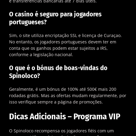
e transferências bancárias até 7 dias úteis.
O casino é seguro para jogadores
portugueses?
Sim, o site utiliza encriptação SSL e licença de Curaçao.
No entanto, os jogadores portugueses devem ter em
conta que os ganhos podem estar sujeitos a IRS,
conforme a legislação nacional.
O que é o bónus de boas-vindas do
Spinoloco?
Geralmente, é um bónus de 100% até 500€ mais 200
rodadas grátis. Mas as ofertas mudam regularmente, por
isso verifique sempre a página de promoções.
Dicas Adicionais – Programa VIP
O Spinoloco recompensa os jogadores fiéis com um