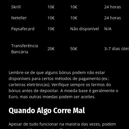
Skrill
10€
10€
24 horas
Neteller
10€
10€
24 horas
Paysafecard
10€
Não disponível
N/A
Transferência
20€
50€
3–7 dias útei
Bancária
Lembre-se de que alguns bónus podem não estar
disponíveis para certos métodos de pagamento (ex.:
carteiras eletrónicas). Verifique sempre os termos do
bónus antes de depositar. A moeda base é geralmente o
Euro, mas outras moedas podem ser aceites.
Quando Algo Corre Mal
Apesar de tudo funcionar na maioria das vezes, podem