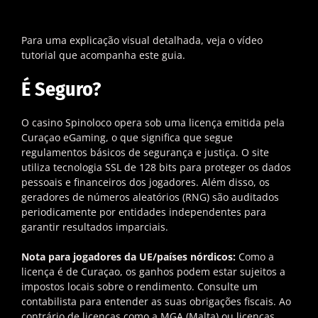
Para uma explicação visual detalhada, veja o vídeo
tutorial que acompanha este guia.
É Seguro?
O casino Spinoloco opera sob uma licença emitida pela
Curaçao eGaming, o que significa que segue
regulamentos básicos de segurança e justiça. O site
utiliza tecnologia SSL de 128 bits para proteger os dados
pessoais e financeiros dos jogadores. Além disso, os
geradores de números aleatórios (RNG) são auditados
periodicamente por entidades independentes para
garantir resultados imparciais.
Nota para jogadores da UE/países nórdicos:
Como a
licença é de Curaçao, os ganhos podem estar sujeitos a
impostos locais sobre o rendimento. Consulte um
contabilista para entender as suas obrigações fiscais. Ao
contrário de licenças como a MGA (Malta) ou licenças