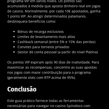
programa VIP em vários níveis. Os pontos são
acumulados à medida que aposta dinheiro real em jogos
de casino. Normalmente, por cada 10€ apostados, ganha
1 ponto VIP. Ao atingir determinados patamares,
desbloqueia benefícios como:
Bónus de recarga exclusivos
Limites de levantamento mais altos
Cashback semanal (entre 5% e 15% das perdas)
Convites para torneios privados
Gestor de conta pessoal (a partir do nível Platina)
Os pontos VIP expiram após 90 dias de inatividade. Para
maximizar as recompensas, concentre as suas apostas
nos jogos com maior contribuição para o programa
(geralmente slots com RTP acima de 95%).
Conclusão
Este guia prático fornece todas as ferramentas
necessárias para navegar no casino Spinoloco com