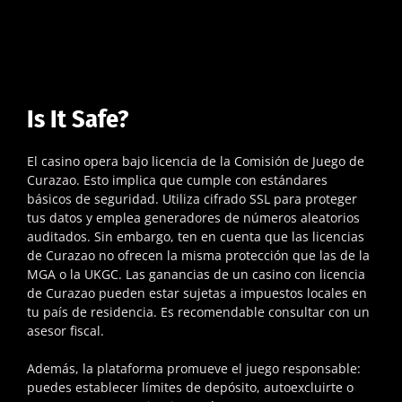
Is It Safe?
El casino opera bajo licencia de la Comisión de Juego de
Curazao. Esto implica que cumple con estándares
básicos de seguridad. Utiliza cifrado SSL para proteger
tus datos y emplea generadores de números aleatorios
auditados. Sin embargo, ten en cuenta que las licencias
de Curazao no ofrecen la misma protección que las de la
MGA o la UKGC. Las ganancias de un casino con licencia
de Curazao pueden estar sujetas a impuestos locales en
tu país de residencia. Es recomendable consultar con un
asesor fiscal.
Además, la plataforma promueve el juego responsable:
puedes establecer límites de depósito, autoexcluirte o