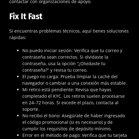
contactar con organizaciones de apoyo.
Fix It Fast
Si encuentras problemas técnicos, aquí tienes soluciones
rápidas:
No puedo iniciar sesión: Verifica que tu correo y
contraseña sean correctos. Si olvidaste la
contraseña, usa la opción “¿Olvidaste tu
contraseña?” y revisa tu correo.
El juego no carga: Prueba limpiar la caché del
navegador o cambiar a una conexión más estable.
Mi retiro está pendiente: Revisa que hayas
completado el KYC. Los retiros suelen procesarse
en 24–72 horas. Si excede el plazo, contacta al
soporte.
No recibo el bono: Asegúrate de haber ingresado
el código promocional (si es necesario) y de
cumplir los requisitos de depósito mínimo.
Error en el método de pago: Verifica que tu tarjeta