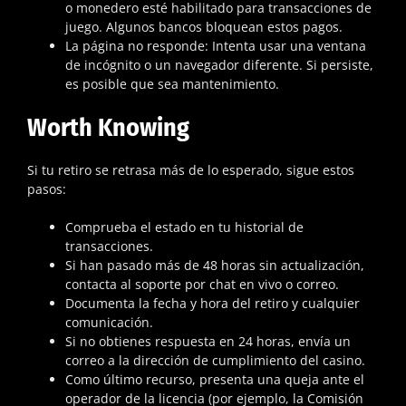
o monedero esté habilitado para transacciones de
juego. Algunos bancos bloquean estos pagos.
La página no responde: Intenta usar una ventana
de incógnito o un navegador diferente. Si persiste,
es posible que sea mantenimiento.
Worth Knowing
Si tu retiro se retrasa más de lo esperado, sigue estos
pasos:
Comprueba el estado en tu historial de
transacciones.
Si han pasado más de 48 horas sin actualización,
contacta al soporte por chat en vivo o correo.
Documenta la fecha y hora del retiro y cualquier
comunicación.
Si no obtienes respuesta en 24 horas, envía un
correo a la dirección de cumplimiento del casino.
Como último recurso, presenta una queja ante el
operador de la licencia (por ejemplo, la Comisión