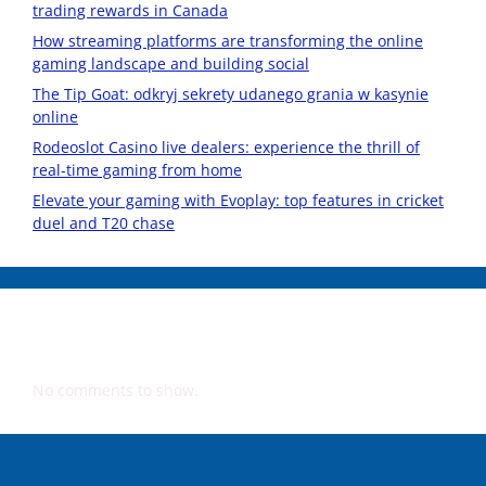
trading rewards in Canada
How streaming platforms are transforming the online
gaming landscape and building social
The Tip Goat: odkryj sekrety udanego grania w kasynie
online
Rodeoslot Casino live dealers: experience the thrill of
real-time gaming from home
Elevate your gaming with Evoplay: top features in cricket
duel and T20 chase
Recent Comments
No comments to show.