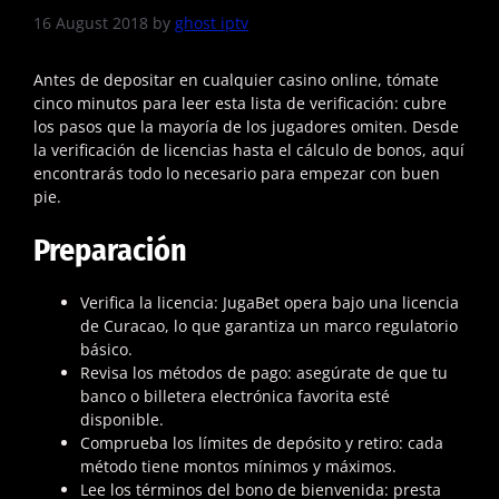
16 August 2018
by
ghost iptv
Antes de depositar en cualquier casino online, tómate
cinco minutos para leer esta lista de verificación: cubre
los pasos que la mayoría de los jugadores omiten. Desde
la verificación de licencias hasta el cálculo de bonos, aquí
encontrarás todo lo necesario para empezar con buen
pie.
Preparación
Verifica la licencia: JugaBet opera bajo una licencia
de Curacao, lo que garantiza un marco regulatorio
básico.
Revisa los métodos de pago: asegúrate de que tu
banco o billetera electrónica favorita esté
disponible.
Comprueba los límites de depósito y retiro: cada
método tiene montos mínimos y máximos.
Lee los términos del bono de bienvenida: presta