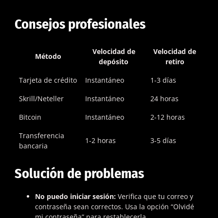
Consejos profesionales
Velocidad de
Velocidad de
Método
depósito
retiro
Tarjeta de crédito
Instantáneo
1-3 días
Skrill/Neteller
Instantáneo
24 horas
Bitcoin
Instantáneo
2-12 horas
Transferencia
1-2 horas
3-5 días
bancaria
Solución de problemas
No puedo iniciar sesión:
Verifica que tu correo y
contraseña sean correctos. Usa la opción “Olvidé
mi contraseña” para restablecerla.