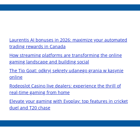
Recent Posts
Laurentis AI bonuses in 2026: maximize your automated
trading rewards in Canada
How streaming platforms are transforming the online
gaming landscape and building social
The Tip Goat: odkryj sekrety udanego grania w kasynie
online
Rodeoslot Casino live dealers: experience the thrill of
real-time gaming from home
Elevate your gaming with Evoplay: top features in cricket
duel and T20 chase