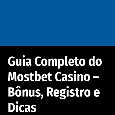
Guia Completo do
Mostbet Casino –
Bônus, Registro e
Dicas