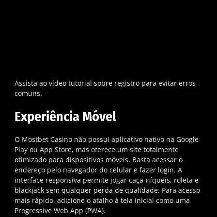
Assista ao vídeo tutorial sobre registro para evitar erros
comuns.
Experiência Móvel
O Mostbet Casino não possui aplicativo nativo na Google
Play ou App Store, mas oferece um site totalmente
otimizado para dispositivos móveis. Basta acessar o
endereço pelo navegador do celular e fazer login. A
interface responsiva permite jogar caça-níqueis, roleta e
blackjack sem qualquer perda de qualidade. Para acesso
mais rápido, adicione o atalho à tela inicial como uma
Progressive Web App (PWA).