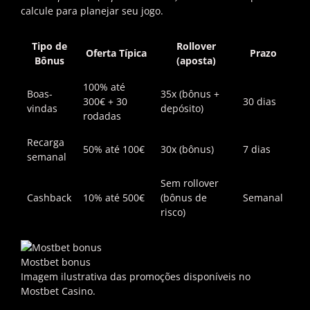
calcule para planejar seu jogo.
Tipo de
Rollover
Oferta Típica
Prazo
Bônus
(aposta)
100% até
Boas-
35x (bônus +
300€ + 30
30 dias
vindas
depósito)
rodadas
Recarga
50% até 100€
30x (bônus)
7 dias
semanal
Sem rollover
Cashback
10% até 500€
(bônus de
Semanal
risco)
Mostbet bonus
Imagem ilustrativa das promoções disponíveis no
Mostbet Casino.