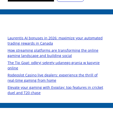
Recent Posts
Laurentis AI bonuses in 2026: maximize your automated
trading rewards in Canada
How streaming platforms are transforming the online
gaming landscape and building social
The Tip Goat: odkryj sekrety udanego grania w kasynie
online
Rodeoslot Casino live dealers: experience the thrill of
real-time gaming from home
Elevate your gaming with Evoplay: top features in cricket
duel and T20 chase