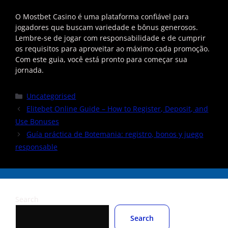
O Mostbet Casino é uma plataforma confiável para
jogadores que buscam variedade e bônus generosos.
Lembre-se de jogar com responsabilidade e de cumprir
os requisitos para aproveitar ao máximo cada promoção.
Com este guia, você está pronto para começar sua
jornada.
Uncategorised
Elitebet Online Guide – How to Register, Deposit, and
Use Bonuses
Guía práctica de Botemania: registro, bonos y juego
responsable
Search
Search