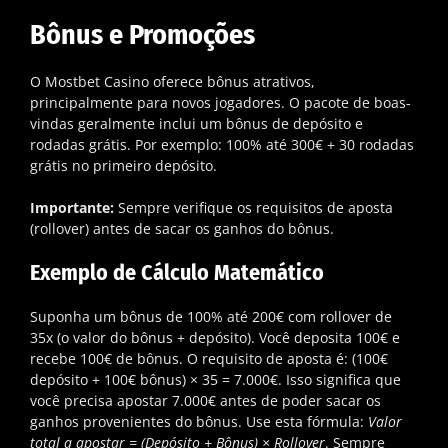
Bônus e Promoções
O Mostbet Casino oferece bônus atrativos,
principalmente para novos jogadores. O pacote de boas-
vindas geralmente inclui um bônus de depósito e
rodadas grátis. Por exemplo: 100% até 300€ + 30 rodadas
grátis no primeiro depósito.
Importante:
Sempre verifique os requisitos de aposta
(rollover) antes de sacar os ganhos do bônus.
Exemplo de Cálculo Matemático
Suponha um bônus de 100% até 200€ com rollover de
35x (o valor do bônus + depósito). Você deposita 100€ e
recebe 100€ de bônus. O requisito de aposta é: (100€
depósito + 100€ bônus) × 35 = 7.000€. Isso significa que
você precisa apostar 7.000€ antes de poder sacar os
ganhos provenientes do bônus. Use esta fórmula:
Valor
total a apostar = (Depósito + Bônus) × Rollover
. Sempre