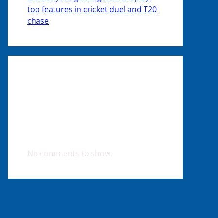
top features in cricket duel and T20
chase
Recent
Comments
No comments to show.