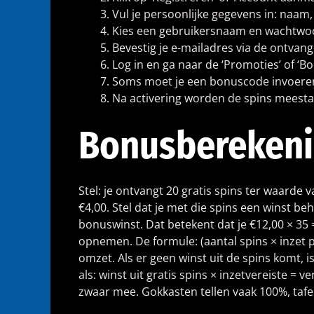
Vul je persoonlijke gegevens in: naam
Kies een gebruikersnaam en wachtwoo
Bevestig je e-mailadres via de ontvang
Log in en ga naar de ‘Promoties’ of ‘Bo
Soms moet je een bonuscode invoeren
Na activering worden de spins meestal
Bonusbereken
Stel: je ontvangt 20 gratis spins ter waarde 
€4,00. Stel dat je met die spins een winst beh
bonuswinst. Dat betekent dat je €12,00 × 35 
opnemen. De formule: (aantal spins × inzet p
omzet. Als er geen winst uit de spins komt, 
als: winst uit gratis spins × inzetvereiste = ve
zwaar mee. Gokkasten tellen vaak 100%, tafe