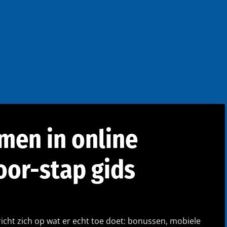
imen in online
oor-stap gids
icht zich op wat er echt toe doet: bonussen, mobiele