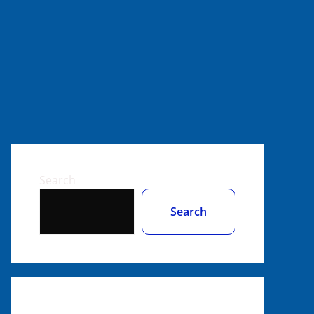
Search
Search