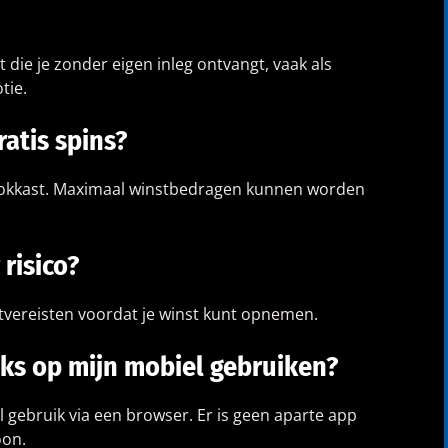
 die je zonder eigen inleg ontvangt, vaak als
tie.
atis spins?
 gokkast. Maximaal winstbedragen kunnen worden
 risico?
nzetvereisten voordat je winst kunt opnemen.
eeks op mijn mobiel gebruiken?
l gebruik via een browser. Er is geen aparte app
oon.