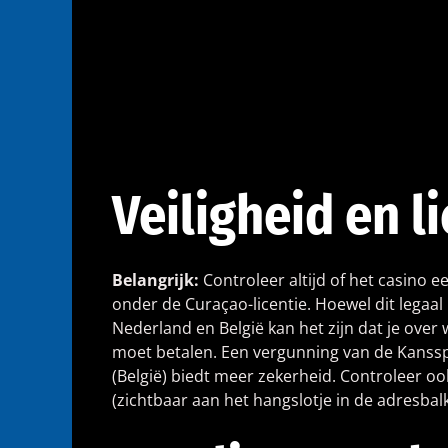
Veiligheid en l
Belangrijk:
Controleer altijd of het casino ee
onder de Curaçao-licentie. Hoewel dit legaal 
Nederland en België kan het zijn dat je ove
moet betalen. Een vergunning van de Kanssp
(België) biedt meer zekerheid. Controleer oo
(zichtbaar aan het hangslotje in de adresbalk