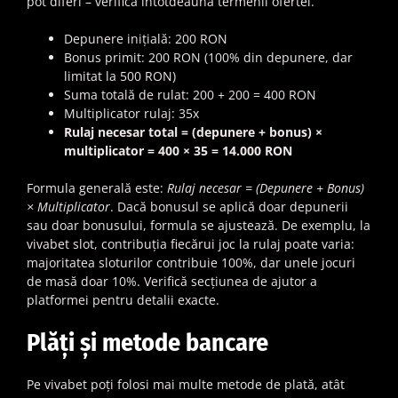
pot diferi – verifică întotdeauna termenii ofertei.
Depunere inițială: 200 RON
Bonus primit: 200 RON (100% din depunere, dar
limitat la 500 RON)
Suma totală de rulat: 200 + 200 = 400 RON
Multiplicator rulaj: 35x
Rulaj necesar total = (depunere + bonus) ×
multiplicator = 400 × 35 = 14.000 RON
Formula generală este:
Rulaj necesar = (Depunere + Bonus)
× Multiplicator
. Dacă bonusul se aplică doar depunerii
sau doar bonusului, formula se ajustează. De exemplu, la
vivabet slot, contribuția fiecărui joc la rulaj poate varia:
majoritatea sloturilor contribuie 100%, dar unele jocuri
de masă doar 10%. Verifică secțiunea de ajutor a
platformei pentru detalii exacte.
Plăți și metode bancare
Pe vivabet poți folosi mai multe metode de plată, atât