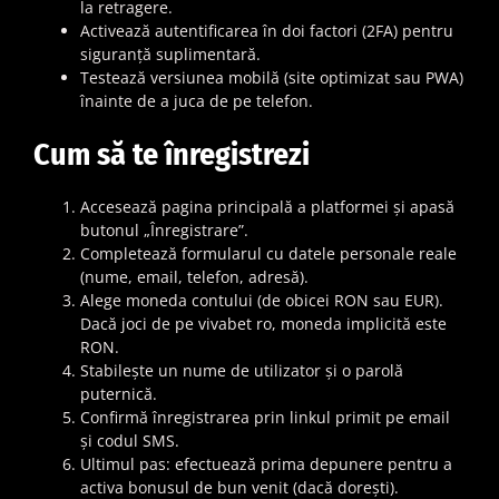
la retragere.
Activează autentificarea în doi factori (2FA) pentru
siguranță suplimentară.
Testează versiunea mobilă (site optimizat sau PWA)
înainte de a juca de pe telefon.
Cum să te înregistrezi
Accesează pagina principală a platformei și apasă
butonul „Înregistrare”.
Completează formularul cu datele personale reale
(nume, email, telefon, adresă).
Alege moneda contului (de obicei RON sau EUR).
Dacă joci de pe vivabet ro, moneda implicită este
RON.
Stabilește un nume de utilizator și o parolă
puternică.
Confirmă înregistrarea prin linkul primit pe email
și codul SMS.
Ultimul pas: efectuează prima depunere pentru a
activa bonusul de bun venit (dacă dorești).