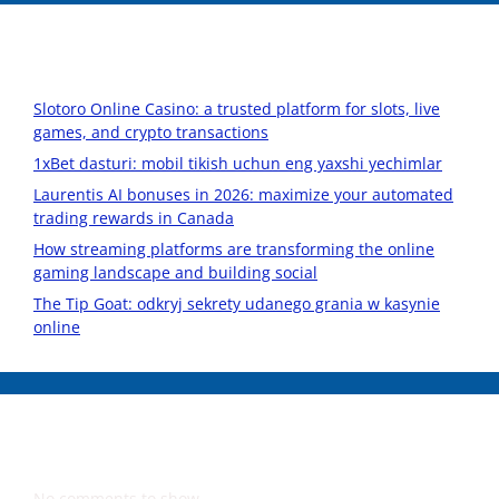
Recent Posts
Slotoro Online Casino: a trusted platform for slots, live
games, and crypto transactions
1xBet dasturi: mobil tikish uchun eng yaxshi yechimlar
Laurentis AI bonuses in 2026: maximize your automated
trading rewards in Canada
How streaming platforms are transforming the online
gaming landscape and building social
The Tip Goat: odkryj sekrety udanego grania w kasynie
online
Recent Comments
No comments to show.