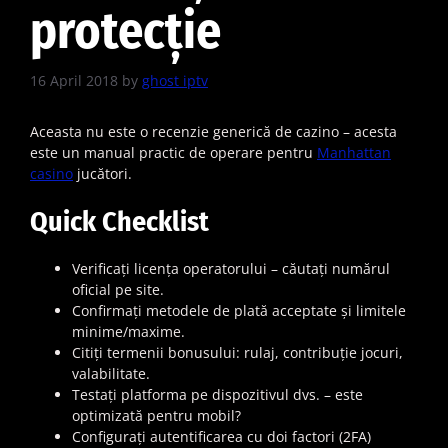
protecție
16 April 2018
by
ghost iptv
Aceasta nu este o recenzie generică de cazino – acesta
este un manual practic de operare pentru
Manhattan
casino
jucători.
Quick Checklist
Verificați licența operatorului – căutați numărul
oficial pe site.
Confirmați metodele de plată acceptate și limitele
minime/maxime.
Citiți termenii bonusului: rulaj, contribuție jocuri,
valabilitate.
Testați platforma pe dispozitivul dvs. – este
optimizată pentru mobil?
Configurați autentificarea cu doi factori (2FA)