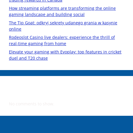
How streaming platforms are transforming the online
gaming landscape and building social
The Tip Goat: odkryj sekrety udanego grania w kasynie
online
Rodeoslot Casino live dealers: experience the thrill of
real-time gaming from home
Elevate your gaming with Evoplay: top features in cricket
duel and T20 chase
Recent Comments
No comments to show.