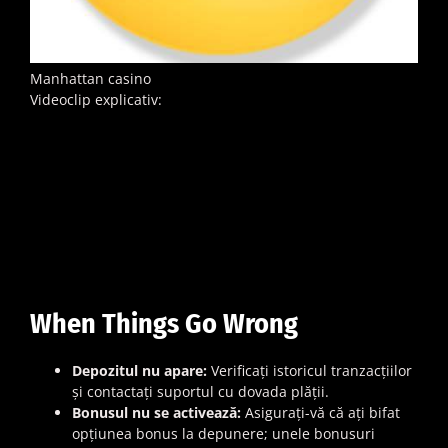
Manhattan casino
Videoclip explicativ:
When Things Go Wrong
Depozitul nu apare:
Verificați istoricul tranzacțiilor
și contactați suportul cu dovada plății.
Bonusul nu se activează:
Asigurați-vă că ați bifat
opțiunea bonus la depunere; unele bonusuri