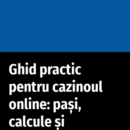
Ghid practic
pentru cazinoul
online: pași,
calcule și