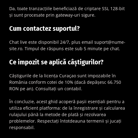
Da, toate tranzacțiile beneficiază de criptare SSL 128-bit
și sunt procesate prin gateway-uri sigure.
Cum contactez suportul?
Chat live este disponibil 24/7, plus email suport@nume-
site.ro. Timpul de răspuns este sub 5 minute pe chat.
Ce impozit se aplică câștigurilor?
Câștigurile de la licența Curaçao sunt impozabile în
România conform cotei de 10% (dacă depășesc 66.750
RON pe an). Consultați un contabil.
În concluzie, acest ghid acoperă pașii esențiali pentru a
utiliza eficient platforma: de la înregistrare și calcularea
rulajului până la metode de plată și rezolvarea
problemelor. Respectați întotdeauna termenii și jucați
responsabil.