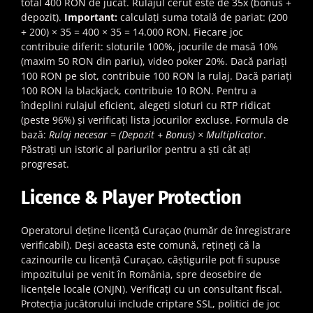
total 400 RON de jucat. Rulajul cerut este de 35x (bonus +
depozit).
Important:
calculați suma totală de pariat: (200
+ 200) × 35 = 400 × 35 = 14.000 RON. Fiecare joc
contribuie diferit: sloturile 100%, jocurile de masă 10%
(maxim 50 RON din pariu), video poker 20%. Dacă pariați
100 RON pe slot, contribuie 100 RON la rulaj. Dacă pariați
100 RON la blackjack, contribuie 10 RON. Pentru a
îndeplini rulajul eficient, alegeți sloturi cu RTP ridicat
(peste 96%) și verificați lista jocurilor excluse. Formula de
bază:
Rulaj necesar = (Depozit + Bonus) × Multiplicator
.
Păstrați un istoric al pariurilor pentru a ști cât ați
progresat.
Licence & Player Protection
Operatorul deține licență Curaçao (număr de înregistrare
verificabil). Deși aceasta este comună, rețineți că la
cazinourile cu licență Curaçao, câștigurile pot fi supuse
impozitului pe venit în România, spre deosebire de
licențele locale (ONJN). Verificați cu un consultant fiscal.
Protecția jucătorului include criptare SSL, politici de joc