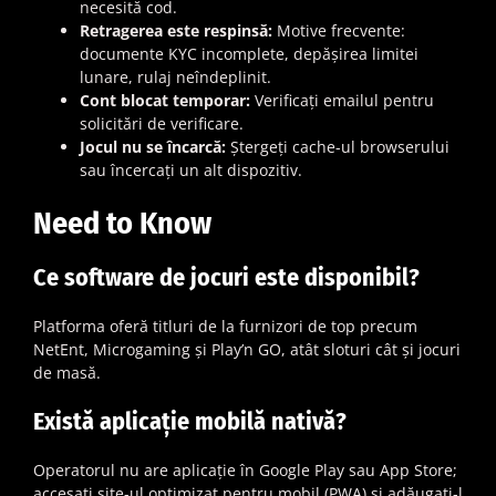
necesită cod.
Retragerea este respinsă:
Motive frecvente:
documente KYC incomplete, depășirea limitei
lunare, rulaj neîndeplinit.
Cont blocat temporar:
Verificați emailul pentru
solicitări de verificare.
Jocul nu se încarcă:
Ștergeți cache-ul browserului
sau încercați un alt dispozitiv.
Need to Know
Ce software de jocuri este disponibil?
Platforma oferă titluri de la furnizori de top precum
NetEnt, Microgaming și Play’n GO, atât sloturi cât și jocuri
de masă.
Există aplicație mobilă nativă?
Operatorul nu are aplicație în Google Play sau App Store;
accesați site-ul optimizat pentru mobil (PWA) și adăugați-l