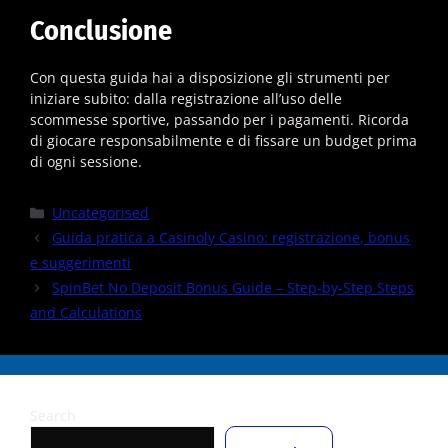
Conclusione
Con questa guida hai a disposizione gli strumenti per
iniziare subito: dalla registrazione all’uso delle
scommesse sportive, passando per i pagamenti. Ricorda
di giocare responsabilmente e di fissare un budget prima
di ogni sessione.
Uncategorised
Guida pratica a Casinoly Casino: registrazione, bonus
e suggerimenti
SpinBet No Deposit Bonus Guide – Step-by-Step Steps
and Calculations
Search