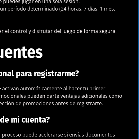
o puedes jugar en una sola sesión.
un período determinado (24 horas, 7 días, 1 mes,
 el control y disfrutar del juego de forma segura.
uentes
onal para registrarme?
 activan automáticamente al hacer tu primer
omocionales pueden darte ventajas adicionales como
 sección de promociones antes de registrarte.
 de mi cuenta?
 El proceso puede acelerarse si envías documentos