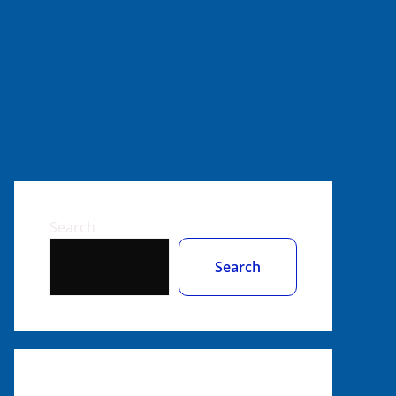
Search
Search