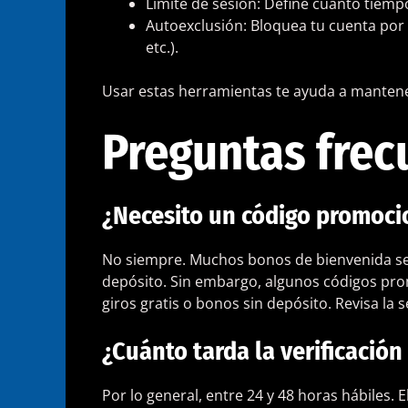
Límite de sesión: Define cuánto tiemp
Autoexclusión: Bloquea tu cuenta por 
etc.).
Usar estas herramientas te ayuda a mantener
Preguntas frec
¿Necesito un código promoci
No siempre. Muchos bonos de bienvenida se
depósito. Sin embargo, algunos códigos pr
giros gratis o bonos sin depósito. Revisa la
¿Cuánto tarda la verificación
Por lo general, entre 24 y 48 horas hábiles.