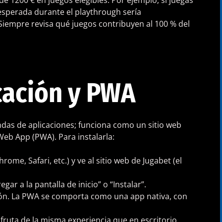
esperada durante el playthrough sería
 Siempre revisa qué juegos contribuyen al 100 % del
icación y PWA
das de aplicaciones; funciona como un sitio web
eb App (PWA). Para instalarla:
ome, Safari, etc.) y ve al sitio web de Jugabet (el
ar a la pantalla de inicio” o “Instalar”.
ción. La PWA se comporta como una app nativa, con
sfruta de la misma experiencia que en escritorio.