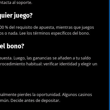
ntacta al soporte.
uier juego?
00 % del requisito de apuesta, mientras que juegos
s o nada. Lee los términos específicos del bono.
del bono?
puesta. Luego, las ganancias se añaden a tu saldo
procedimiento habitual: verificar identidad y elegir un
ormalmente pierdes la oportunidad. Algunos casinos
omún. Decide antes de depositar.