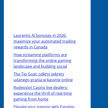
Recent
Posts
Laurentis AI bonuses in 2026:
maximize your automated trading
rewards in Canada
How streaming platforms are
transforming the online gaming
landscape and building social
The Tip Goat: odkryj sekrety
udanego grania w kasynie online
Rodeoslot Casino live dealers:
experience the thrill of real-time
gaming from home
Elevate your gaming with Evoplay: