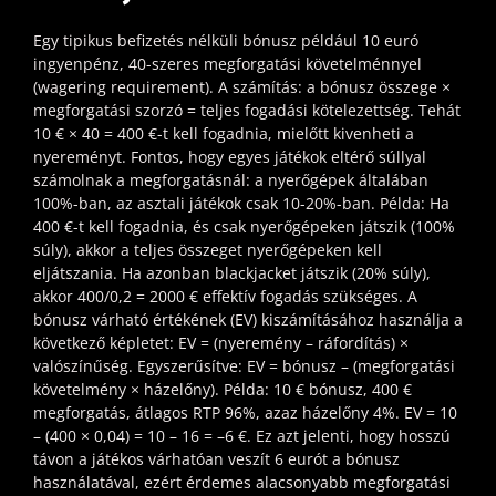
Egy tipikus befizetés nélküli bónusz például 10 euró
ingyenpénz, 40-szeres megforgatási követelménnyel
(wagering requirement). A számítás: a bónusz összege ×
megforgatási szorzó = teljes fogadási kötelezettség. Tehát
10 € × 40 = 400 €-t kell fogadnia, mielőtt kivenheti a
nyereményt. Fontos, hogy egyes játékok eltérő súllyal
számolnak a megforgatásnál: a nyerőgépek általában
100%-ban, az asztali játékok csak 10-20%-ban. Példa: Ha
400 €-t kell fogadnia, és csak nyerőgépeken játszik (100%
súly), akkor a teljes összeget nyerőgépeken kell
eljátszania. Ha azonban blackjacket játszik (20% súly),
akkor 400/0,2 = 2000 € effektív fogadás szükséges. A
bónusz várható értékének (EV) kiszámításához használja a
következő képletet: EV = (nyeremény – ráfordítás) ×
valószínűség. Egyszerűsítve: EV = bónusz – (megforgatási
követelmény × házelőny). Példa: 10 € bónusz, 400 €
megforgatás, átlagos RTP 96%, azaz házelőny 4%. EV = 10
– (400 × 0,04) = 10 – 16 = –6 €. Ez azt jelenti, hogy hosszú
távon a játékos várhatóan veszít 6 eurót a bónusz
használatával, ezért érdemes alacsonyabb megforgatási