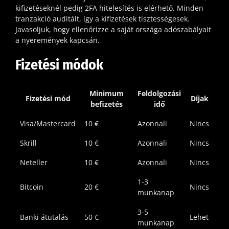
kifizetéseknél pedig 2FA hitelesítés is elérhető. Minden
tranzakció auditált, így a kifizetések tisztességesek.
Javasoljuk, hogy ellenőrizze a saját országa adószabályait
a nyeremények kapcsán.
Fizetési módok
Minimum
Feldolgozási
Fizetési mód
Díjak
befizetés
idő
Visa/Mastercard
10 €
Azonnali
Nincs
Skrill
10 €
Azonnali
Nincs
Neteller
10 €
Azonnali
Nincs
1-3
Bitcoin
20 €
Nincs
munkanap
3-5
Banki átutalás
50 €
Lehet
munkanap