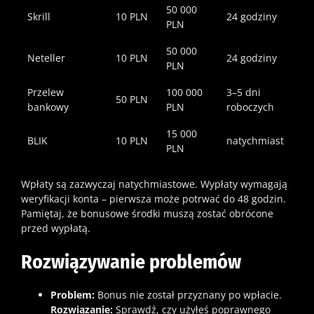
50 000
Skrill
10 PLN
24 godziny
PLN
50 000
Neteller
10 PLN
24 godziny
PLN
Przelew
100 000
3–5 dni
50 PLN
bankowy
PLN
roboczych
15 000
BLIK
10 PLN
natychmiast
PLN
Wpłaty są zazwyczaj natychmiastowe. Wypłaty wymagają
weryfikacji konta – pierwsza może potrwać do 48 godzin.
Pamiętaj, że bonusowe środki muszą zostać obrócone
przed wypłatą.
Rozwiązywanie problemów
Problem:
Bonus nie został przyznany po wpłacie.
Rozwiązanie:
Sprawdź, czy użyłeś poprawnego