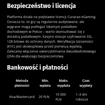
Bezpieczeństwo i licencja
Platforma działa na podstawie licencji Curacao eGaming.
Oznacza to, że gry są regularnie audytowane, ale
wygrane mogą podlegać lokalnym podatkom
dochodowym w Polsce – warto skonsultować się z
doradcą podatkowym. Kasyno stosuje szyfrowanie SSL
128-bitowe do ochrony danych. Weryfikacja tożsamości
(KYC) jest obowiązkowa przed pierwszą wypłatą.
Zalecamy włączenie uwierzytelniania dwuskładnikowego
(2FA) dla większego bezpieczeństwa.
Bankowość i płatności
Metoda
Min.
Maks.
Czas
płatności
wpłata
wypłata
wypłaty
10 000
1–3 dni
Visa/Mastercard
20 PLN
PLN
robocze