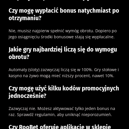
Czy mogę wypłacić bonus natychmiast po
otrzymaniu?
Nie, musisz najpierw spełnić wymóg obrotu. Dopiero po
jego osiągnięciu środki bonusowe stają się wypłacalne.
Jakie gry najbardziej liczą się do wymogu
obrotu?
Automaty (sloty) zazwyczaj liczą się w 100%. Gry stołowe i
kasyno na żywo mogą mieć niższy procent, nawet 10%.
Czy mogę użyć kilku kodów promocyjnych
jednocześnie?
Zazwyczaj nie. Możesz aktywować tylko jeden bonus na
raz. Sprawdź regulamin, aby uniknąć nieporozumień.
Czy RooBet oferuje aplikację w sklepie