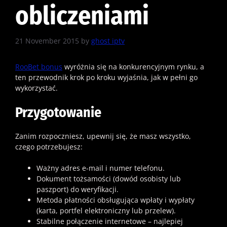
obliczeniami
21 November 2015
by
ghost iptv
RooBet bonus
wyróżnia się na konkurencyjnym rynku, a
ten przewodnik krok po kroku wyjaśnia, jak w pełni go
wykorzystać.
Przygotowanie
Zanim rozpoczniesz, upewnij się, że masz wszystko,
czego potrzebujesz:
Ważny adres e-mail i numer telefonu.
Dokument tożsamości (dowód osobisty lub
paszport) do weryfikacji.
Metoda płatności obsługująca wpłaty i wypłaty
(karta, portfel elektroniczny lub przelew).
Stabilne połączenie internetowe – najlepiej