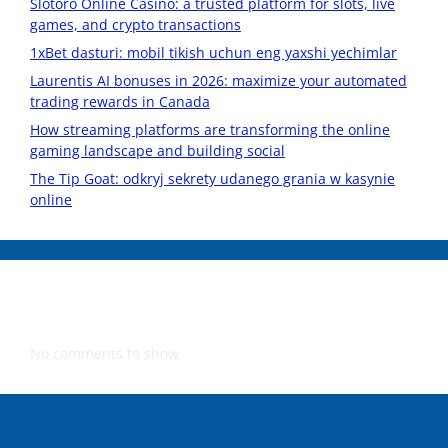
Slotoro Online Casino: a trusted platform for slots, live
games, and crypto transactions
1xBet dasturi: mobil tikish uchun eng yaxshi yechimlar
Laurentis AI bonuses in 2026: maximize your automated
trading rewards in Canada
How streaming platforms are transforming the online
gaming landscape and building social
The Tip Goat: odkryj sekrety udanego grania w kasynie
online
Recent Comments
No comments to show.