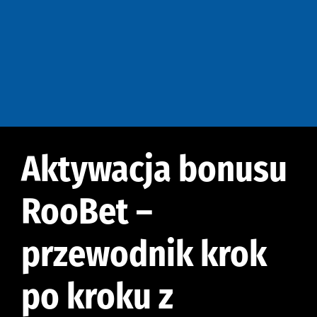
Aktywacja bonusu
RooBet –
przewodnik krok
po kroku z