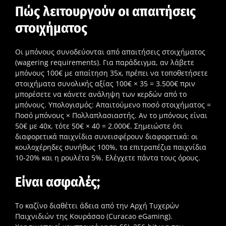
Πώς λειτουργούν οι απαιτήσεις
στοιχήματος
Οι μπόνους συνοδεύονται από απαιτήσεις στοιχήματος
(wagering requirements). Για παράδειγμα, αν λάβετε
μπόνους 100€ με απαίτηση 35x, πρέπει να τοποθετήσετε
στοιχήματα συνολικής αξίας 100€ × 35 = 3.500€ πριν
μπορέσετε να κάνετε ανάληψη των κερδών από το
μπόνους. Υπολογισμός: Απαιτούμενο ποσό στοιχήματος =
Ποσό μπόνους × Πολλαπλασιαστής. Αν το μπόνους είναι
50€ με 40x, τότε 50€ × 40 = 2.000€. Σημειώστε ότι
διαφορετικά παιχνίδια συνεισφέρουν διαφορετικά: οι
κουλοχέρηδες συνήθως 100%, τα επιτραπέζια παιχνίδια
10-20% και η ρουλέτα 5%. Ελέγχετε πάντα τους όρους.
Είναι ασφαλές;
Το καζίνο διαθέτει άδεια από την Αρχή Τυχερών
Παιχνιδιών της Κουράσαο (Curacao eGaming).