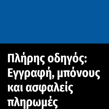
Πλήρης οδηγός:
Εγγραφή, μπόνους
και ασφαλείς
πληρωμές