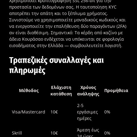
Χρησιμοποιεί κρυπτογράφηση SSL 256-bit για την
προστασία των δεδομένων σας. Η ταυτοποίηση KYC
αποτρέπει την απάτη και το ξέπλυμα χρήματος.
Συνιστούμε να χρησιμοποιείτε μοναδικούς κωδικούς και
να ενεργοποιείτε την επαλήθευση δύο παραγόντων (2FA)
αν είναι διαθέσιμη. Σημαντικό: Τα κέρδη από καζίνο με
άδεια Κουράσαο ενδέχεται να υπόκεινται σε φορολογία
εισοδήματος στην Ελλάδα — συμβουλευτείτε λογιστή.
Τραπεζικές συναλλαγές και
πληρωμές
Ελάχιστη
Χρόνος
Μέθοδος
Προμήθεια
κατάθεση
ανάληψης
2-5
Visa/Mastercard
10€
εργάσιμες
0%
ημέρες
Άμεση έως
Skrill
10€
0%
24 ώρες