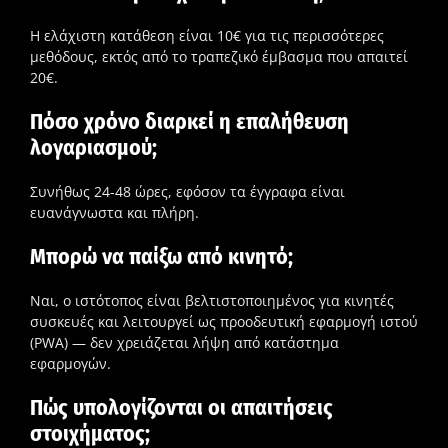
Η ελάχιστη κατάθεση είναι 10€ για τις περισσότερες
μεθόδους, εκτός από το τραπεζικό έμβασμα που απαιτεί
20€.
Πόσο χρόνο διαρκεί η επαλήθευση
λογαριασμού;
Συνήθως 24-48 ώρες, εφόσον τα έγγραφα είναι
ευανάγνωστα και πλήρη.
Μπορώ να παίξω από κινητό;
Ναι, ο ιστότοπος είναι βελτιστοποιημένος για κινητές
συσκευές και λειτουργεί ως προοδευτική εφαρμογή ιστού
(PWA) — δεν χρειάζεται λήψη από κατάστημα
εφαρμογών.
Πώς υπολογίζονται οι απαιτήσεις
στοιχήματος;